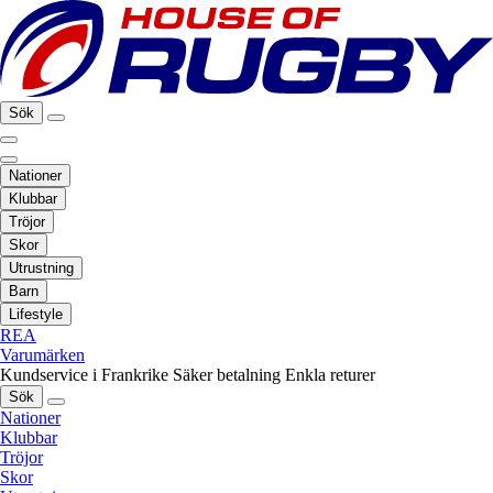
Sök
Nationer
Klubbar
Tröjor
Skor
Utrustning
Barn
Lifestyle
REA
Varumärken
Kundservice i Frankrike
Säker betalning
Enkla returer
Sök
Nationer
Klubbar
Tröjor
Skor