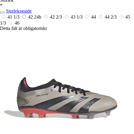
Storlek
*
Storleksguide
41 1/3
42
24h
42 2/3
43 1/3
44
44 2/3
45
1/3
46
Detta fält är obligatoriskt