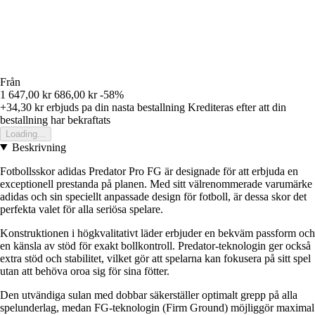
Från
1 647,00 kr
686,00 kr
-58%
+34,30 kr
erbjuds pa din nasta bestallning
Krediteras efter att din
bestallning har bekraftats
Loading...
Beskrivning
Fotbollsskor adidas Predator Pro FG är designade för att erbjuda en
exceptionell prestanda på planen. Med sitt välrenommerade varumärke
adidas och sin speciellt anpassade design för fotboll, är dessa skor det
perfekta valet för alla seriösa spelare.
Konstruktionen i högkvalitativt läder erbjuder en bekväm passform och
en känsla av stöd för exakt bollkontroll. Predator-teknologin ger också
extra stöd och stabilitet, vilket gör att spelarna kan fokusera på sitt spel
utan att behöva oroa sig för sina fötter.
Den utvändiga sulan med dobbar säkerställer optimalt grepp på alla
spelunderlag, medan FG-teknologin (Firm Ground) möjliggör maximal