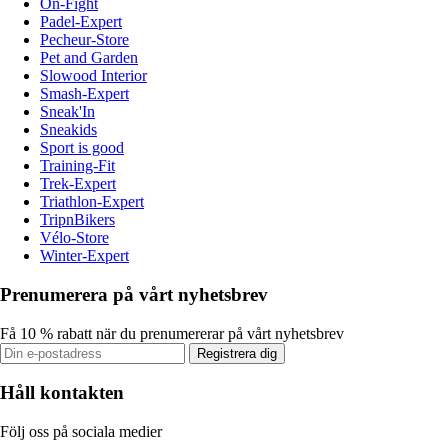
On-Fight
Padel-Expert
Pecheur-Store
Pet and Garden
Slowood Interior
Smash-Expert
Sneak'In
Sneakids
Sport is good
Training-Fit
Trek-Expert
Triathlon-Expert
TripnBikers
Vélo-Store
Winter-Expert
Prenumerera på vårt nyhetsbrev
Få 10 % rabatt när du prenumererar på vårt nyhetsbrev
Registrera dig
Håll kontakten
Följ oss på sociala medier