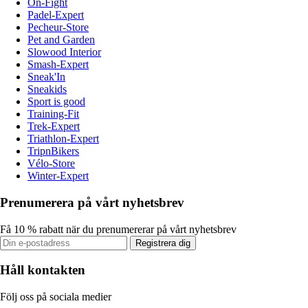
On-Fight
Padel-Expert
Pecheur-Store
Pet and Garden
Slowood Interior
Smash-Expert
Sneak'In
Sneakids
Sport is good
Training-Fit
Trek-Expert
Triathlon-Expert
TripnBikers
Vélo-Store
Winter-Expert
Prenumerera på vårt nyhetsbrev
Få 10 % rabatt när du prenumererar på vårt nyhetsbrev
Registrera dig
Håll kontakten
Följ oss på sociala medier