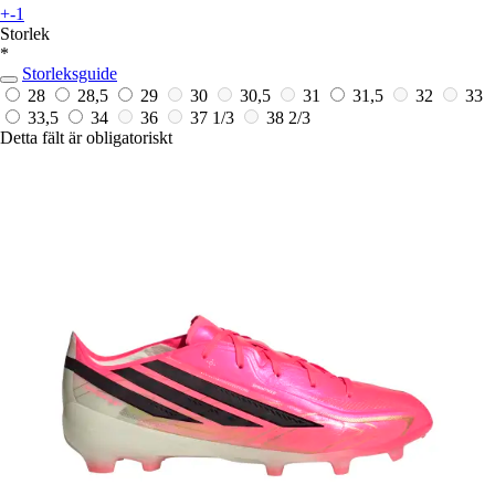
+-1
Storlek
*
Storleksguide
28
28,5
29
30
30,5
31
31,5
32
33
33,5
34
36
37 1/3
38 2/3
Detta fält är obligatoriskt