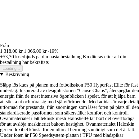
Från
1 318,00 kr
1 066,00 kr
-19%
+53,30 kr
erbjuds pa din nasta bestallning
Krediteras efter att din
bestallning har bekraftats
Loading...
Beskrivning
Släpp lös kaos på planen med fotbollsskon F50 Hyperfast Elite för fast
underlag. Inspirerad av designhistorien "Cause Chaos", återspeglar den
energin från de mest intensiva ögonblicken i spelet, för att hjälpa barn
att sticka ut och röra sig med självförtroende. Med adidas är varje detalj
utformad för prestanda, från snörningen som låser foten på plats till den
standardiserade passformen som säkerställer komfort och kontroll.
Ovanmaterialet i lätt teknisk mesh Haloshell+ tar bort det överflödiga
för att avslöja maskineriet bakom hastighet. Ovanmaterialet Haloskin
ger en flexibel känsla för en ultimat beröring samtidigt som det är lätt.
Under foten är F50 Speedsystem-plattan i TPU med bladspikar