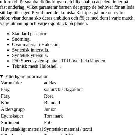
utformad för snabba riktändringar och blixtsnabba accelerationer på
fast underlag, vilket garanterar barnen det grepp de behöver för att leda
sitt lag till seger. Prydd med de ikoniska 3-stripes på inre och yttre
sidor, visar denna sko deras ambition och följer med dem i varje match,
varje utmaning och varje ögonblick på planen.
Standard passform.
Snörning.
Ovanmaterial i Haloskin.
Syntetisk innersula.
Syntetisk yttersula.
F50 Speedsystem-platta i TPU över hela längden.
Teknisk mesh Haloshell+.
Ytterligare information
Varumärke
adidas
Färg
soltur/cblack/goldmt
Färg
Rosa
Kön
Blandad
Åldersgrupp
Junior
Egenskaper
Torr mark
Sortiment
F50
Huvudsakligt material
Syntetiskt material / textil