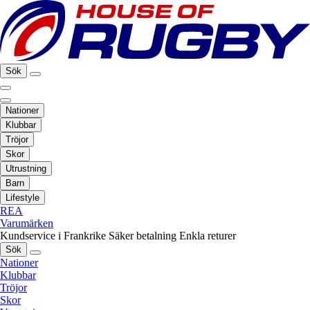
Sök
Nationer
Klubbar
Tröjor
Skor
Utrustning
Barn
Lifestyle
REA
Varumärken
Kundservice i Frankrike
Säker betalning
Enkla returer
Sök
Nationer
Klubbar
Tröjor
Skor