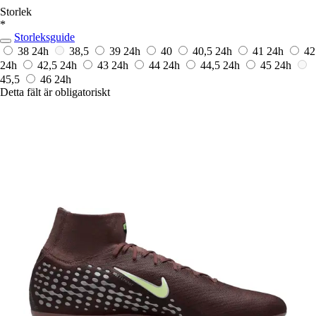
Storlek
*
Storleksguide
38
24h
38,5
39
24h
40
40,5
24h
41
24h
42
24h
42,5
24h
43
24h
44
24h
44,5
24h
45
24h
45,5
46
24h
Detta fält är obligatoriskt