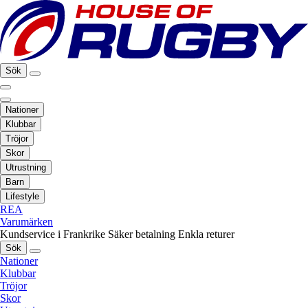
Sök
Nationer
Klubbar
Tröjor
Skor
Utrustning
Barn
Lifestyle
REA
Varumärken
Kundservice i Frankrike
Säker betalning
Enkla returer
Sök
Nationer
Klubbar
Tröjor
Skor