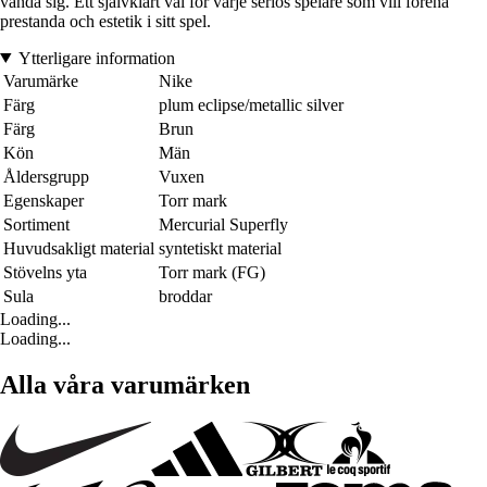
vända sig. Ett självklart val för varje seriös spelare som vill förena
prestanda och estetik i sitt spel.
Ytterligare information
Varumärke
Nike
Färg
plum eclipse/metallic silver
Färg
Brun
Kön
Män
Åldersgrupp
Vuxen
Egenskaper
Torr mark
Sortiment
Mercurial Superfly
Huvudsakligt material
syntetiskt material
Stövelns yta
Torr mark (FG)
Sula
broddar
Loading...
Loading...
Alla våra varumärken