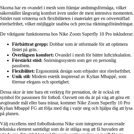
Skorna har en ovandel i mesh som främjar andningsförmåga, vilket
säkerställer långvarig komfort även under de mest intensiva momenten.
Stödet runt vristerna och flexibiliteten i materialet ger en oöverträffad
rörelsefrihet, vilket möjliggör snabba och precisa riktningsförändringar.
De viktigaste funktionerna hos Nike Zoom Superfly 10 Pro inkluderar:
Förbättrat grepp:
Dobbar som är utformade för att optimera
fästet på gräs.
Överlägsen komfort:
Ovandel i mesh för bättre luftcirkulation.
Förstärkt stöd:
Snörningssystem som ger en personlig
passform.
Flexibilitet:
Ergonomisk design som erbjuder stor rörelsefrihet.
Unik stil:
Modern estetik inspirerad av Kylian Mbappé, som
förenar elegans och sportighet.
Dessa skor är inte bara ett verktyg för prestation, de är också ett
symbol för passionen för fotboll. Oavsett om du är på väg att göra ett
avgörande mål eller bara tränar, kommer Nike Zoom Superfly 10 Pro
Kylian Mbappé FG att följa med dig i varje steg och hjälpa dig att lysa
på planen.
Välj excellens med fotbollsskorna Nike som integrerar avancerade
tekniska element samtidigt som de är stiliga nog att få huvuden att