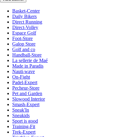
Basket-Center
Daily Bikers
Direct Running
Direct-Volley
Espace Golf
Foot-Store
Galop Store
Golf and co
Handball-Store
La sellerie de Maé
Made in Paradis
Nauti-wave
On-Fight
Padel-Expert
Pecheur-Store
Pet and Garden
Slowood Interior
Smash-Expert
Sneak'In
Sneakids
Sport is good
Training-Fit
Trek-Expert