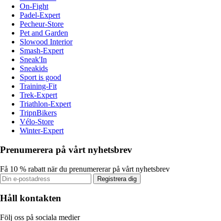
On-Fight
Padel-Expert
Pecheur-Store
Pet and Garden
Slowood Interior
Smash-Expert
Sneak'In
Sneakids
Sport is good
Training-Fit
Trek-Expert
Triathlon-Expert
TripnBikers
Vélo-Store
Winter-Expert
Prenumerera på vårt nyhetsbrev
Få 10 % rabatt när du prenumererar på vårt nyhetsbrev
Registrera dig
Håll kontakten
Följ oss på sociala medier