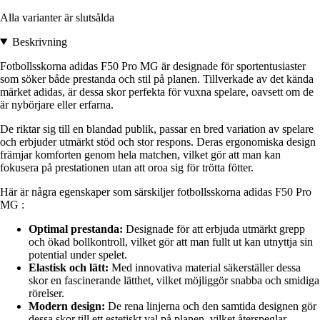
Alla varianter är slutsålda
Beskrivning
Fotbollsskorna adidas F50 Pro MG är designade för sportentusiaster
som söker både prestanda och stil på planen. Tillverkade av det kända
märket adidas, är dessa skor perfekta för vuxna spelare, oavsett om de
är nybörjare eller erfarna.
De riktar sig till en blandad publik, passar en bred variation av spelare
och erbjuder utmärkt stöd och stor respons. Deras ergonomiska design
främjar komforten genom hela matchen, vilket gör att man kan
fokusera på prestationen utan att oroa sig för trötta fötter.
Här är några egenskaper som särskiljer fotbollsskorna adidas F50 Pro
MG :
Optimal prestanda:
Designade för att erbjuda utmärkt grepp
och ökad bollkontroll, vilket gör att man fullt ut kan utnyttja sin
potential under spelet.
Elastisk och lätt:
Med innovativa material säkerställer dessa
skor en fascinerande lätthet, vilket möjliggör snabba och smidiga
rörelser.
Modern design:
De rena linjerna och den samtida designen gör
dessa skor till ett estetiskt val på planen, vilket återspeglar