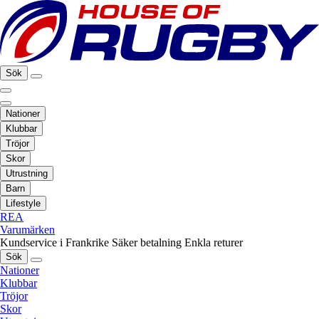
Sök
Nationer
Klubbar
Tröjor
Skor
Utrustning
Barn
Lifestyle
REA
Varumärken
Kundservice i Frankrike
Säker betalning
Enkla returer
Sök
Nationer
Klubbar
Tröjor
Skor