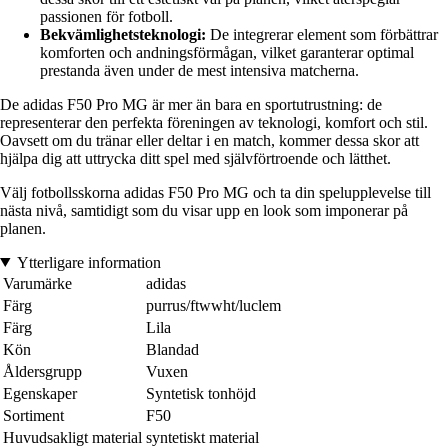
passionen för fotboll.
Bekvämlighetsteknologi:
De integrerar element som förbättrar
komforten och andningsförmågan, vilket garanterar optimal
prestanda även under de mest intensiva matcherna.
De adidas F50 Pro MG är mer än bara en sportutrustning: de
representerar den perfekta föreningen av teknologi, komfort och stil.
Oavsett om du tränar eller deltar i en match, kommer dessa skor att
hjälpa dig att uttrycka ditt spel med självförtroende och lätthet.
Välj fotbollsskorna adidas F50 Pro MG och ta din spelupplevelse till
nästa nivå, samtidigt som du visar upp en look som imponerar på
planen.
Ytterligare information
Varumärke
adidas
Färg
purrus/ftwwht/luclem
Färg
Lila
Kön
Blandad
Åldersgrupp
Vuxen
Egenskaper
Syntetisk tonhöjd
Sortiment
F50
Huvudsakligt material
syntetiskt material