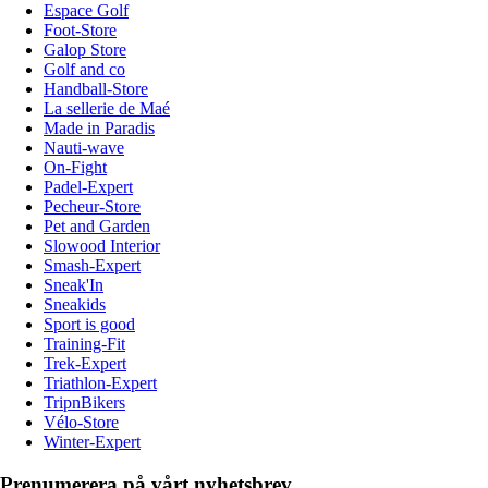
Espace Golf
Foot-Store
Galop Store
Golf and co
Handball-Store
La sellerie de Maé
Made in Paradis
Nauti-wave
On-Fight
Padel-Expert
Pecheur-Store
Pet and Garden
Slowood Interior
Smash-Expert
Sneak'In
Sneakids
Sport is good
Training-Fit
Trek-Expert
Triathlon-Expert
TripnBikers
Vélo-Store
Winter-Expert
Prenumerera på vårt nyhetsbrev