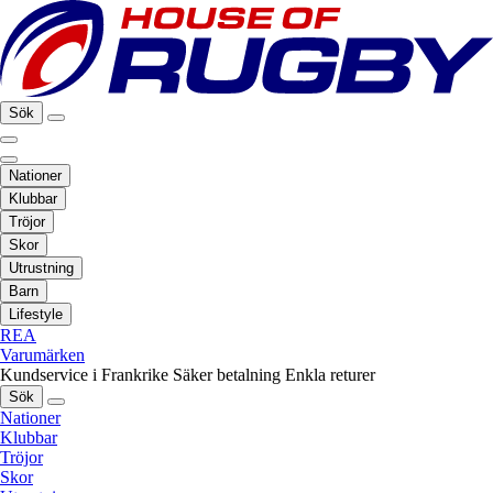
Sök
Nationer
Klubbar
Tröjor
Skor
Utrustning
Barn
Lifestyle
REA
Varumärken
Kundservice i Frankrike
Säker betalning
Enkla returer
Sök
Nationer
Klubbar
Tröjor
Skor