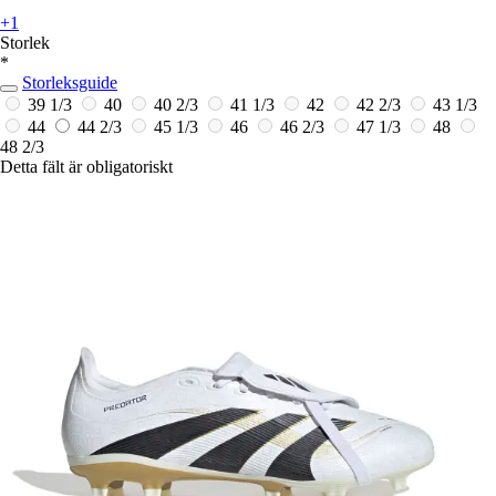
+1
Storlek
*
Storleksguide
39 1/3
40
40 2/3
41 1/3
42
42 2/3
43 1/3
44
44 2/3
45 1/3
46
46 2/3
47 1/3
48
48 2/3
Detta fält är obligatoriskt