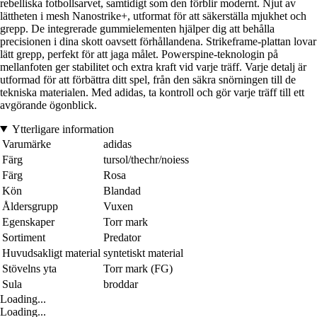
rebelliska fotbollsarvet, samtidigt som den förblir modernt. Njut av
lättheten i mesh Nanostrike+, utformat för att säkerställa mjukhet och
grepp. De integrerade gummielementen hjälper dig att behålla
precisionen i dina skott oavsett förhållandena. Strikeframe-plattan lovar
lätt grepp, perfekt för att jaga målet. Powerspine-teknologin på
mellanfoten ger stabilitet och extra kraft vid varje träff. Varje detalj är
utformad för att förbättra ditt spel, från den säkra snörningen till de
tekniska materialen. Med adidas, ta kontroll och gör varje träff till ett
avgörande ögonblick.
Ytterligare information
Varumärke
adidas
Färg
tursol/thechr/noiess
Färg
Rosa
Kön
Blandad
Åldersgrupp
Vuxen
Egenskaper
Torr mark
Sortiment
Predator
Huvudsakligt material
syntetiskt material
Stövelns yta
Torr mark (FG)
Sula
broddar
Loading...
Loading...