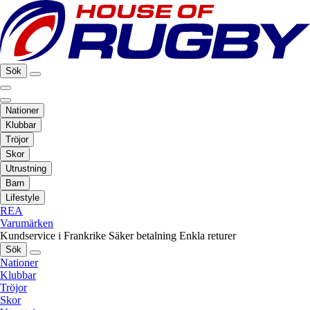
Sök
Nationer
Klubbar
Tröjor
Skor
Utrustning
Barn
Lifestyle
REA
Varumärken
Kundservice i Frankrike
Säker betalning
Enkla returer
Sök
Nationer
Klubbar
Tröjor
Skor