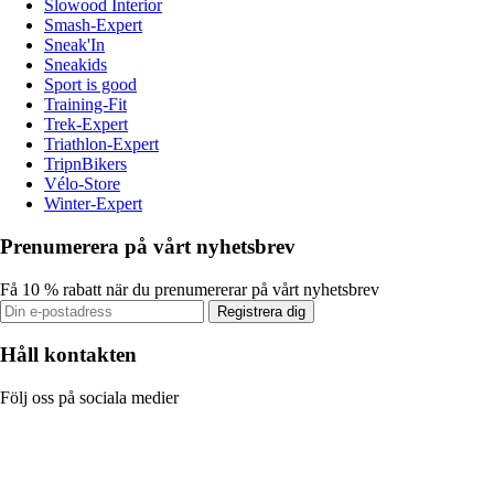
Slowood Interior
Smash-Expert
Sneak'In
Sneakids
Sport is good
Training-Fit
Trek-Expert
Triathlon-Expert
TripnBikers
Vélo-Store
Winter-Expert
Prenumerera på vårt nyhetsbrev
Få 10 % rabatt när du prenumererar på vårt nyhetsbrev
Registrera dig
Håll kontakten
Följ oss på sociala medier