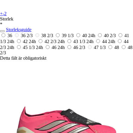
+-2
Storlek
*
Storleksguide
36
36 2/3
38 2/3
39 1/3
40
24h
40 2/3
41
1/3
24h
42
24h
42 2/3
24h
43 1/3
24h
44
24h
44
2/3
24h
45 1/3
24h
46
24h
46 2/3
47 1/3
48
48
2/3
Detta fält är obligatoriskt