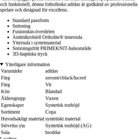
och funktionell, denna fotbollssko adidas är godkänd av professionella
spelare och designad för excellens.
Standard passform
Snörning
Fusionskin-överdelen
Antimikrobiell Ortholite® innersula
Yttersula i syntetmaterial
Snörningsfritt PRIMEKNIT-halsområde
3D-haptiska tryck
Ytterligare information
Varumärke
adidas
Färg
zeromt/cblack/lucred
Färg
Vit
Kön
Blandad
Åldersgrupp
Vuxen
Egenskaper
Syntetisk tonhöjd
Sortiment
Copa
Huvudsakligt material
syntetiskt material
Stövelns yta
Syntetisk tonhöjd (AG)
Sula
broddar
Loading...