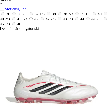
Storlek
*
Storleksguide
36
36 2/3
37 1/3
38
38 2/3
39 1/3
40
40 2/3
41 1/3
42
42 2/3
43 1/3
44
44 2/3
45 1/3
46
Detta fält är obligatoriskt