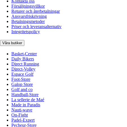
Kontakta oss
Försäljningsvillkor
Returer och återbetalningar
Ansvarsfriskrivning
Betalningsmetoder
Priser och leveransalternativ
Integritetspolicy
Våra butiker
Basket-Center
Daily Bikers
Direct Running
Direct-Volley
Espace Golf
Foot-Store
Galop Store
Golf and co
Handball-Store
La sellerie de Maé
Made in Paradis
Nauti-wave
On-Fight
Padel-Expert
Pecheur-Store