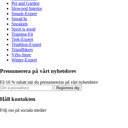
Pet and Garden
Slowood Interior
Smash-Expert
Sneak'In
Sneakids
Sport is good
Training-Fit
Trek-Expert
Triathlon-Expert
TripnBikers
Vélo-Store
Winter-Expert
Prenumerera på vårt nyhetsbrev
Få 10 % rabatt när du prenumererar på vårt nyhetsbrev
Registrera dig
Håll kontakten
Följ oss på sociala medier