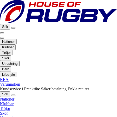
Sök
Nationer
Klubbar
Tröjor
Skor
Utrustning
Barn
Lifestyle
REA
Varumärken
Kundservice i Frankrike
Säker betalning
Enkla returer
Sök
Nationer
Klubbar
Tröjor
Skor