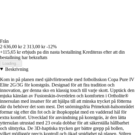
Från
2 636,00 kr
2 313,00 kr
-12%
+115,65 kr
erbjuds pa din nasta bestallning
Krediteras efter att din
bestallning har bekraftats
Loading...
Beskrivning
Kom in på planen med självförtroende med fotbollsskon Copa Pure IV
Elite 2G/3G för konstgräs. Designad för att fira tradition och
innovation, ger denna sko en klassig touch till varje skott. Upptäck den
mjuka känslan av Fusionskin-överdelen och komforten i Ortholite®
innersulan med insatser för att hjälpa till att minska trycket på fötterna
där du behöver det som mest. Det snörningsfria Primeknit-halsområdet
formar sig efter din fot och är ihopkopplat med en vadderad häl för
extra komfort. Utvecklad för användning på konstgräs, är den lätta
yttersulan utrustad med 23 ovala dobbar för att säkerställa hållbarhet
och slitstyrka. De 3D-haptiska trycken ger bättre grepp på bollen,
vilket möjliggör precis kontroll och ökad smidighet på planen. Stilren