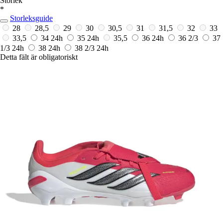
Storlek
*
Storleksguide
28
28,5
29
30
30,5
31
31,5
32
33
33,5
34
24h
35
24h
35,5
36
24h
36 2/3
37
1/3
24h
38
24h
38 2/3
24h
Detta fält är obligatoriskt