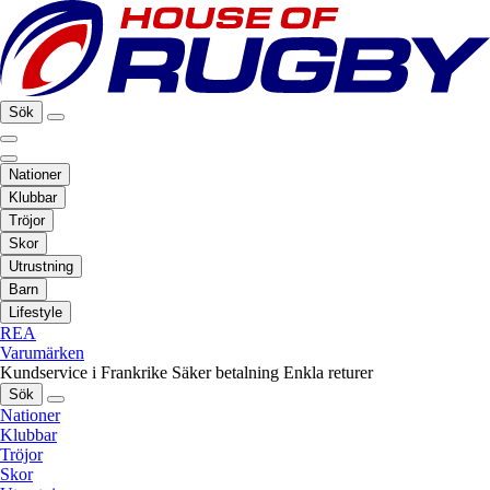
Sök
Nationer
Klubbar
Tröjor
Skor
Utrustning
Barn
Lifestyle
REA
Varumärken
Kundservice i Frankrike
Säker betalning
Enkla returer
Sök
Nationer
Klubbar
Tröjor
Skor