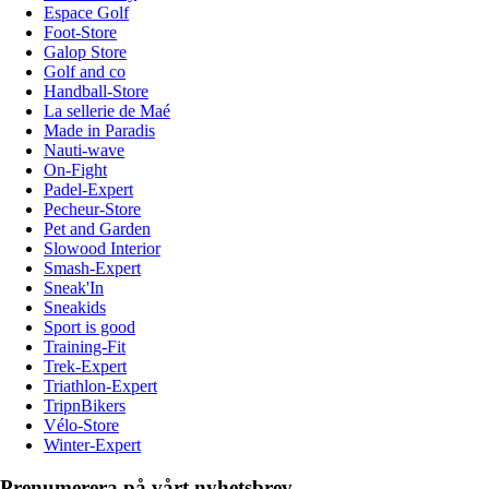
Espace Golf
Foot-Store
Galop Store
Golf and co
Handball-Store
La sellerie de Maé
Made in Paradis
Nauti-wave
On-Fight
Padel-Expert
Pecheur-Store
Pet and Garden
Slowood Interior
Smash-Expert
Sneak'In
Sneakids
Sport is good
Training-Fit
Trek-Expert
Triathlon-Expert
TripnBikers
Vélo-Store
Winter-Expert
Prenumerera på vårt nyhetsbrev