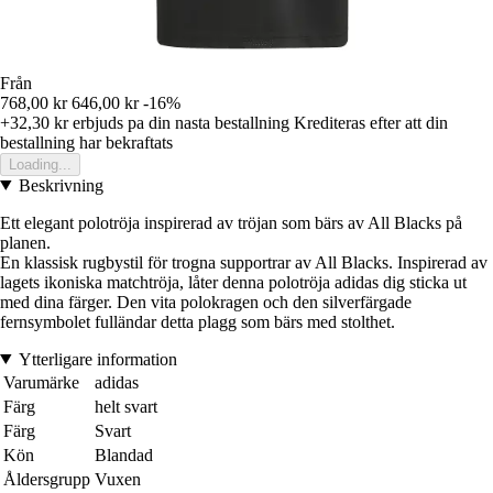
Från
768,00 kr
646,00 kr
-16%
+32,30 kr
erbjuds pa din nasta bestallning
Krediteras efter att din
bestallning har bekraftats
Loading...
Beskrivning
Ett elegant polotröja inspirerad av tröjan som bärs av All Blacks på
planen.
En klassisk rugbystil för trogna supportrar av All Blacks. Inspirerad av
lagets ikoniska matchtröja, låter denna polotröja adidas dig sticka ut
med dina färger. Den vita polokragen och den silverfärgade
fernsymbolet fulländar detta plagg som bärs med stolthet.
Ytterligare information
Varumärke
adidas
Färg
helt svart
Färg
Svart
Kön
Blandad
Åldersgrupp
Vuxen