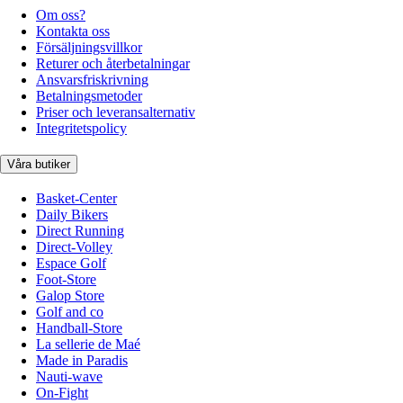
Om oss?
Kontakta oss
Försäljningsvillkor
Returer och återbetalningar
Ansvarsfriskrivning
Betalningsmetoder
Priser och leveransalternativ
Integritetspolicy
Våra butiker
Basket-Center
Daily Bikers
Direct Running
Direct-Volley
Espace Golf
Foot-Store
Galop Store
Golf and co
Handball-Store
La sellerie de Maé
Made in Paradis
Nauti-wave
On-Fight