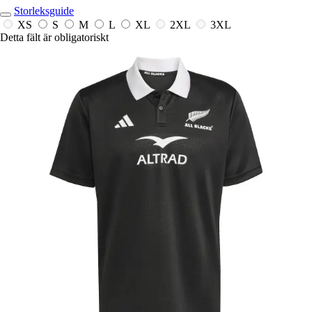
Storleksguide
XS
S
M
L
XL
2XL
3XL
Detta fält är obligatoriskt