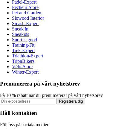
Padel-Expert
Pecheur-Store
Pet and Garden
Slowood Interior
Smash-Expert
Sneak'In
Sneakids
Sport is good
Training-Fit
Trek-Expert
Triathlon-Expert
TripnBikers
Vélo-Store
Winter-Expert
Prenumerera på vårt nyhetsbrev
Få 10 % rabatt när du prenumererar på vårt nyhetsbrev
Registrera dig
Håll kontakten
Följ oss på sociala medier