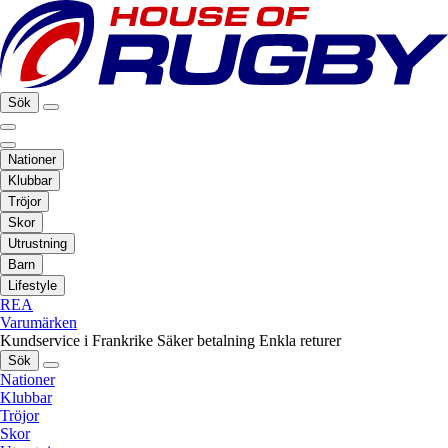
Sök
Nationer
Klubbar
Tröjor
Skor
Utrustning
Barn
Lifestyle
REA
Varumärken
Kundservice i Frankrike
Säker betalning
Enkla returer
Sök
Nationer
Klubbar
Tröjor
Skor