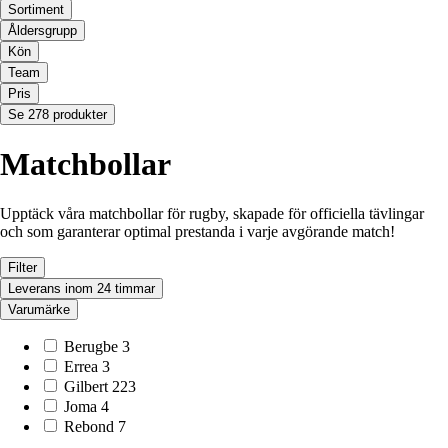
Sortiment
Åldersgrupp
Kön
Team
Pris
Se 278 produkter
Matchbollar
Upptäck våra matchbollar för rugby, skapade för officiella tävlingar
och som garanterar optimal prestanda i varje avgörande match!
Filter
Leverans inom 24 timmar
Varumärke
Berugbe
3
Errea
3
Gilbert
223
Joma
4
Rebond
7