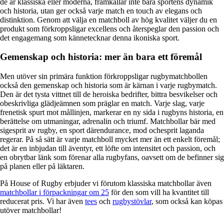
de är klassiska eller moderna, framkallar inte bara sportens dynamik
och historia, utan ger också varje match en touch av elegans och
distinktion. Genom att välja en matchboll av hög kvalitet väljer du en
produkt som förkroppsligar excellens och återspeglar den passion och
det engagemang som kännetecknar denna ikoniska sport.
Gemenskap och historia: mer än bara ett föremål
Men utöver sin primära funktion förkroppsligar rugbymatchbollen
också den gemenskap och historia som är kärnan i varje rugbymatch.
Den är det tysta vittnet till de heroiska bedrifter, bittra besvikelser och
obeskrivliga glädjeämnen som präglar en match. Varje slag, varje
frenetisk spurt mot mållinjen, markerar en ny sida i rugbyns historia, en
berättelse om utmaningar, adrenalin och triumf. Matchbollar bär med
sigesprit av rugby, en sport därendurance, mod ochesprit laganda
regerar. På så sätt är varje matchboll mycket mer än ett enkelt föremål;
det är en inbjudan till äventyr, ett löfte om intensitet och passion, och
en obrytbar länk som förenar alla rugbyfans, oavsett om de befinner sig
på planen eller på läktaren.
På House of Rugby erbjuder vi förutom klassiska matchbollar även
matchbollar i förpackningar om 25
för den som vill ha kvantitet till
reducerat pris. Vi har även
tees
och
rugbystövlar
, som också kan köpas
utöver matchbollar!