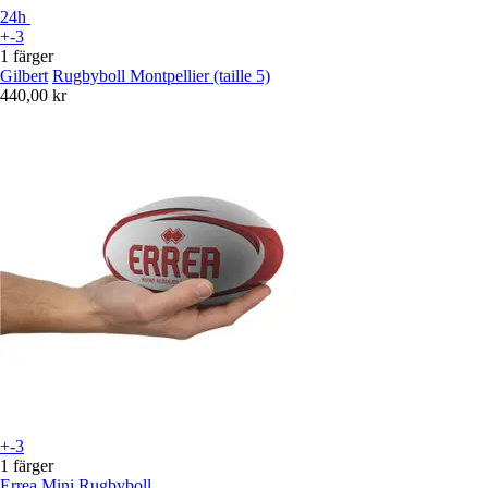
24h
+-3
1 färger
Gilbert
Rugbyboll Montpellier (taille 5)
440,00 kr
+-3
1 färger
Errea
Mini Rugbyboll