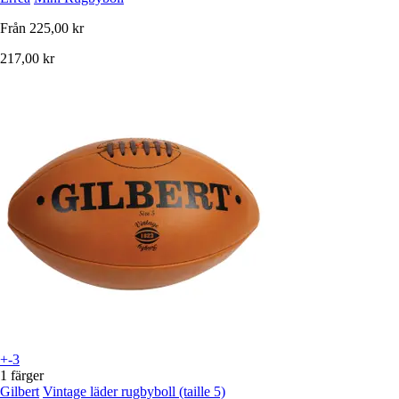
Från
225,00 kr
217,00 kr
+-3
1 färger
Gilbert
Vintage läder rugbyboll (taille 5)