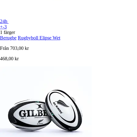
24h
+-3
1 färger
Berugbe
Rugbyboll Elipse Wet
Från
703,00 kr
468,00 kr