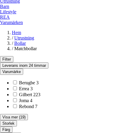
Utrustning
Barn
Lifestyle
REA
Varumärken
Hem
/
Utrustning
/
Bollar
/
Matchbollar
Filter
Leverans inom 24 timmar
Varumärke
Berugbe
3
Errea
3
Gilbert
223
Joma
4
Rebond
7
Visa mer
(19)
Storlek
Färg