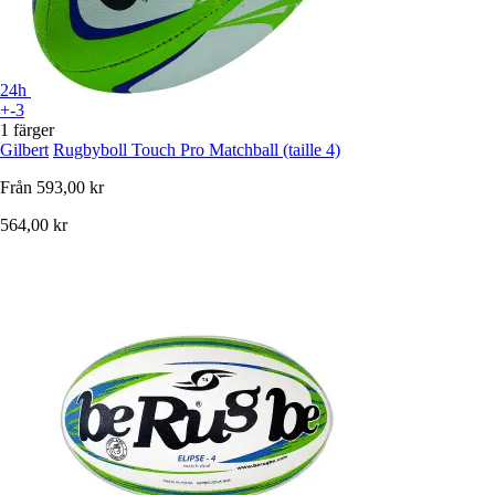
24h
+-3
1 färger
Gilbert
Rugbyboll Touch Pro Matchball (taille 4)
Från
593,00 kr
564,00 kr