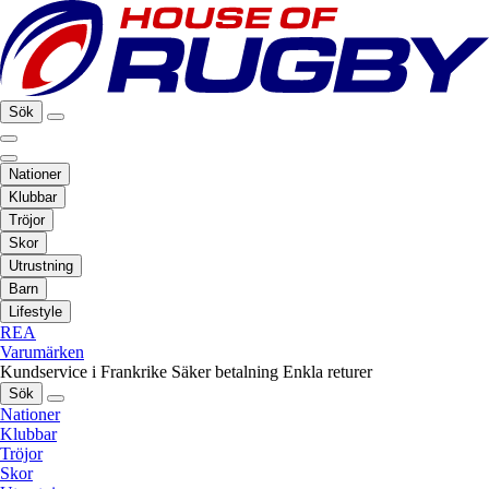
Sök
Nationer
Klubbar
Tröjor
Skor
Utrustning
Barn
Lifestyle
REA
Varumärken
Kundservice i Frankrike
Säker betalning
Enkla returer
Sök
Nationer
Klubbar
Tröjor
Skor