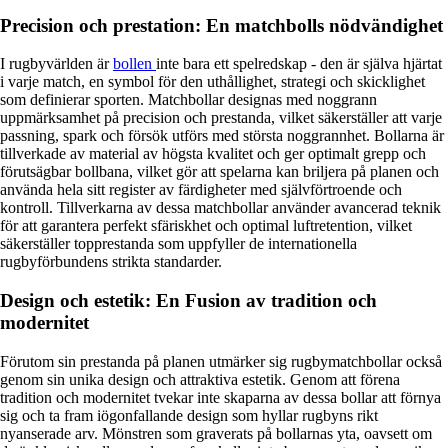
Precision och prestation: En matchbolls nödvändighet
I rugbyvärlden är
bollen
inte bara ett spelredskap - den är själva hjärtat
i varje match, en symbol för den uthållighet, strategi och skicklighet
som definierar sporten. Matchbollar designas med noggrann
uppmärksamhet på precision och prestanda, vilket säkerställer att varje
passning, spark och försök utförs med största noggrannhet. Bollarna är
tillverkade av material av högsta kvalitet och ger optimalt grepp och
förutsägbar bollbana, vilket gör att spelarna kan briljera på planen och
använda hela sitt register av färdigheter med självförtroende och
kontroll. Tillverkarna av dessa matchbollar använder avancerad teknik
för att garantera perfekt sfäriskhet och optimal luftretention, vilket
säkerställer topprestanda som uppfyller de internationella
rugbyförbundens strikta standarder.
Design och estetik: En Fusion av tradition och
modernitet
Förutom sin prestanda på planen utmärker sig rugbymatchbollar också
genom sin unika design och attraktiva estetik. Genom att förena
tradition och modernitet tvekar inte skaparna av dessa bollar att förnya
sig och ta fram iögonfallande design som hyllar rugbyns rikt
nyanserade arv. Mönstren som graverats på bollarnas yta, oavsett om