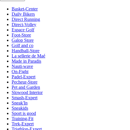
Basket-Center
Daily Bikers
Direct Running
Direct-Volley
Espace Golf
Foot-Store
Galop Store
Golf and co
Handball-Store
La sellerie de Maé
Made in Paradis
Nauti-wave
On-Fight
Padel-Expert
Pecheur-Store
Pet and Garden
Slowood Interior
Smash-Expert
Sneak'In
Sneakids
Sport is good
Training-Fit
Trek-Expert
Triathlon-Expert