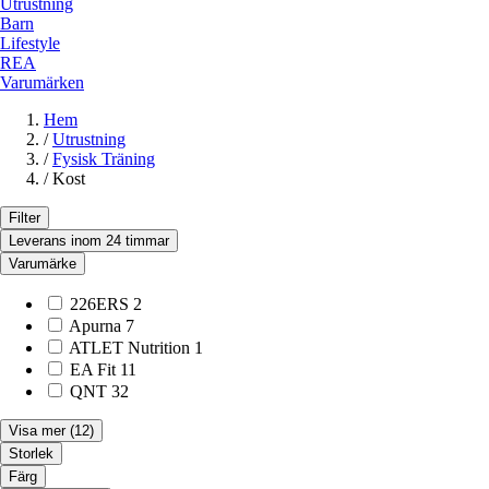
Utrustning
Barn
Lifestyle
REA
Varumärken
Hem
/
Utrustning
/
Fysisk Träning
/
Kost
Filter
Leverans inom 24 timmar
Varumärke
226ERS
2
Apurna
7
ATLET Nutrition
1
EA Fit
11
QNT
32
Visa mer
(12)
Storlek
Färg