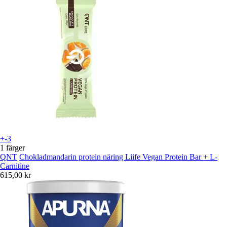
+-3
1 färger
QNT
Chokladmandarin protein näring Liife Vegan Protein Bar + L-
Carnitine
615,00 kr