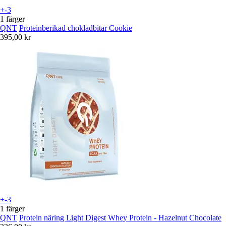
+-3
1 färger
QNT
Proteinberikad chokladbitar Cookie
395,00 kr
+-3
1 färger
QNT
Protein näring Light Digest Whey Protein - Hazelnut Chocolate