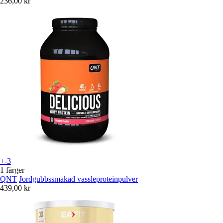
236,00 kr
+-3
1 färger
QNT
Jordgubbssmakad vassleproteinpulver
439,00 kr