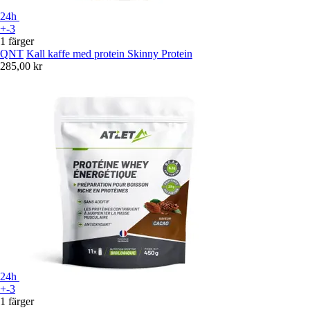
24h
+-3
1 färger
QNT
Kall kaffe med protein Skinny Protein
285,00 kr
24h
+-3
1 färger