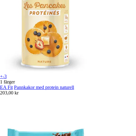
+-3
1 färger
EA Fit
Pannkakor med protein naturell
203,00 kr