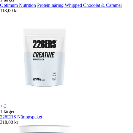
Optimum Nutrition
Protein näring Whipped Chocolat & Caramel
118,00 kr
+-3
1 färger
226ERS
Näringspaket
318,00 kr