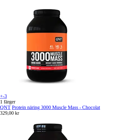
+-3
1 färger
QNT
Protein näring 3000 Muscle Mass - Chocolat
329,00 kr