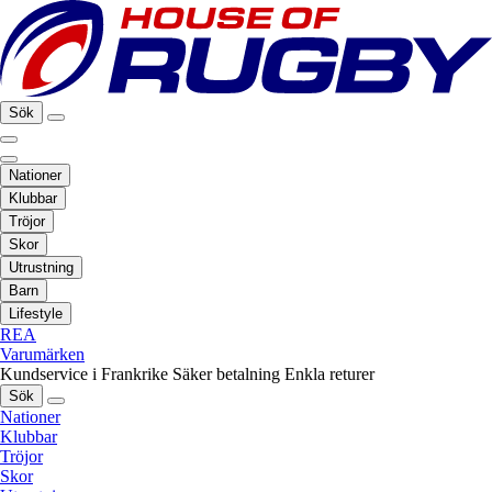
Sök
Nationer
Klubbar
Tröjor
Skor
Utrustning
Barn
Lifestyle
REA
Varumärken
Kundservice i Frankrike
Säker betalning
Enkla returer
Sök
Nationer
Klubbar
Tröjor
Skor