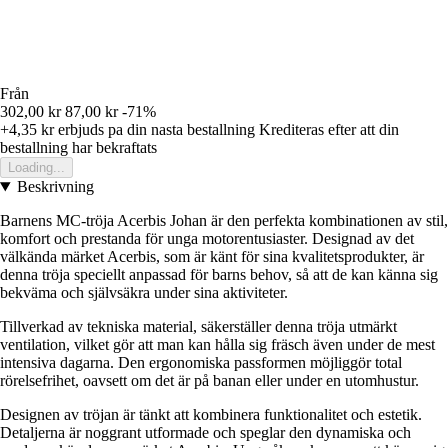
Från
302,00 kr
87,00 kr
-71%
+4,35 kr
erbjuds pa din nasta bestallning
Krediteras efter att din
bestallning har bekraftats
Loading...
Beskrivning
Barnens MC-tröja Acerbis Johan är den perfekta kombinationen av stil,
komfort och prestanda för unga motorentusiaster. Designad av det
välkända märket Acerbis, som är känt för sina kvalitetsprodukter, är
denna tröja speciellt anpassad för barns behov, så att de kan känna sig
bekväma och självsäkra under sina aktiviteter.
Tillverkad av tekniska material, säkerställer denna tröja utmärkt
ventilation, vilket gör att man kan hålla sig fräsch även under de mest
intensiva dagarna. Den ergonomiska passformen möjliggör total
rörelsefrihet, oavsett om det är på banan eller under en utomhustur.
Designen av tröjan är tänkt att kombinera funktionalitet och estetik.
Detaljerna är noggrant utformade och speglar den dynamiska och