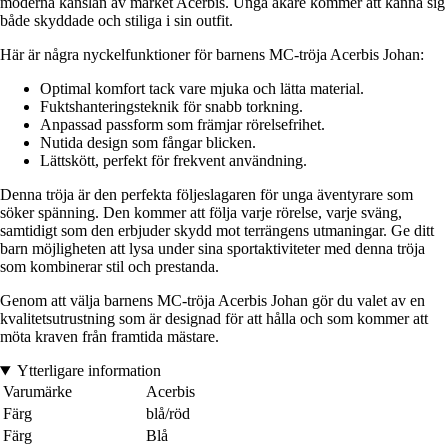
moderna känslan av märket Acerbis. Unga åkare kommer att känna sig
både skyddade och stiliga i sin outfit.
Här är några nyckelfunktioner för barnens MC-tröja Acerbis Johan:
Optimal komfort tack vare mjuka och lätta material.
Fuktshanteringsteknik för snabb torkning.
Anpassad passform som främjar rörelsefrihet.
Nutida design som fångar blicken.
Lättskött, perfekt för frekvent användning.
Denna tröja är den perfekta följeslagaren för unga äventyrare som
söker spänning. Den kommer att följa varje rörelse, varje sväng,
samtidigt som den erbjuder skydd mot terrängens utmaningar. Ge ditt
barn möjligheten att lysa under sina sportaktiviteter med denna tröja
som kombinerar stil och prestanda.
Genom att välja barnens MC-tröja Acerbis Johan gör du valet av en
kvalitetsutrustning som är designad för att hålla och som kommer att
möta kraven från framtida mästare.
Ytterligare information
Varumärke
Acerbis
Färg
blå/röd
Färg
Blå