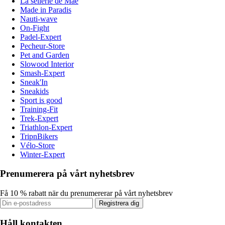
La sellerie de Maé
Made in Paradis
Nauti-wave
On-Fight
Padel-Expert
Pecheur-Store
Pet and Garden
Slowood Interior
Smash-Expert
Sneak'In
Sneakids
Sport is good
Training-Fit
Trek-Expert
Triathlon-Expert
TripnBikers
Vélo-Store
Winter-Expert
Prenumerera på vårt nyhetsbrev
Få 10 % rabatt när du prenumererar på vårt nyhetsbrev
Registrera dig
Håll kontakten