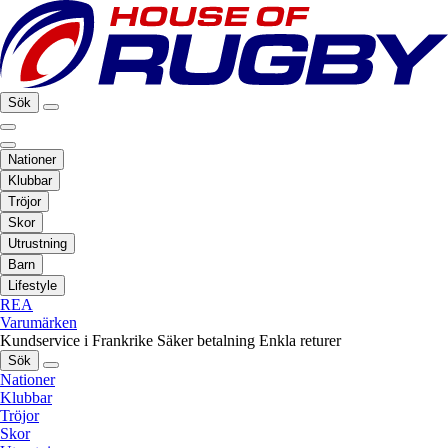
Sök
Nationer
Klubbar
Tröjor
Skor
Utrustning
Barn
Lifestyle
REA
Varumärken
Kundservice i Frankrike
Säker betalning
Enkla returer
Sök
Nationer
Klubbar
Tröjor
Skor