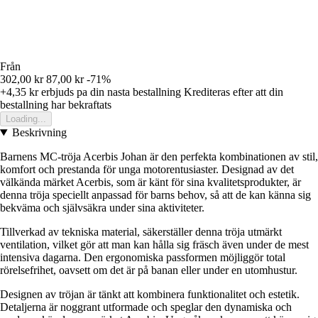
Från
302,00 kr
87,00 kr
-71%
+4,35 kr
erbjuds pa din nasta bestallning
Krediteras efter att din
bestallning har bekraftats
Loading...
Beskrivning
Barnens MC-tröja Acerbis Johan är den perfekta kombinationen av stil,
komfort och prestanda för unga motorentusiaster. Designad av det
välkända märket Acerbis, som är känt för sina kvalitetsprodukter, är
denna tröja speciellt anpassad för barns behov, så att de kan känna sig
bekväma och självsäkra under sina aktiviteter.
Tillverkad av tekniska material, säkerställer denna tröja utmärkt
ventilation, vilket gör att man kan hålla sig fräsch även under de mest
intensiva dagarna. Den ergonomiska passformen möjliggör total
rörelsefrihet, oavsett om det är på banan eller under en utomhustur.
Designen av tröjan är tänkt att kombinera funktionalitet och estetik.
Detaljerna är noggrant utformade och speglar den dynamiska och