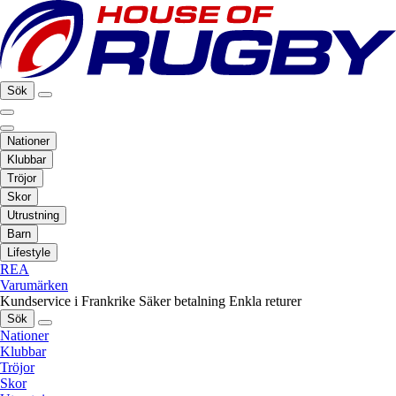
Sök
Nationer
Klubbar
Tröjor
Skor
Utrustning
Barn
Lifestyle
REA
Varumärken
Kundservice i Frankrike
Säker betalning
Enkla returer
Sök
Nationer
Klubbar
Tröjor
Skor