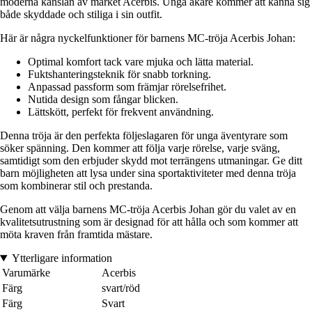
moderna känslan av märket Acerbis. Unga åkare kommer att känna sig
både skyddade och stiliga i sin outfit.
Här är några nyckelfunktioner för barnens MC-tröja Acerbis Johan:
Optimal komfort tack vare mjuka och lätta material.
Fuktshanteringsteknik för snabb torkning.
Anpassad passform som främjar rörelsefrihet.
Nutida design som fångar blicken.
Lättskött, perfekt för frekvent användning.
Denna tröja är den perfekta följeslagaren för unga äventyrare som
söker spänning. Den kommer att följa varje rörelse, varje sväng,
samtidigt som den erbjuder skydd mot terrängens utmaningar. Ge ditt
barn möjligheten att lysa under sina sportaktiviteter med denna tröja
som kombinerar stil och prestanda.
Genom att välja barnens MC-tröja Acerbis Johan gör du valet av en
kvalitetsutrustning som är designad för att hålla och som kommer att
möta kraven från framtida mästare.
Ytterligare information
Varumärke
Acerbis
Färg
svart/röd
Färg
Svart