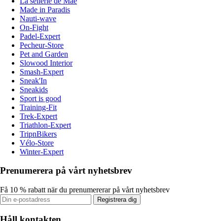
La sellerie de Maé
Made in Paradis
Nauti-wave
On-Fight
Padel-Expert
Pecheur-Store
Pet and Garden
Slowood Interior
Smash-Expert
Sneak'In
Sneakids
Sport is good
Training-Fit
Trek-Expert
Triathlon-Expert
TripnBikers
Vélo-Store
Winter-Expert
Prenumerera på vårt nyhetsbrev
Få 10 % rabatt när du prenumererar på vårt nyhetsbrev
Registrera dig
Håll kontakten