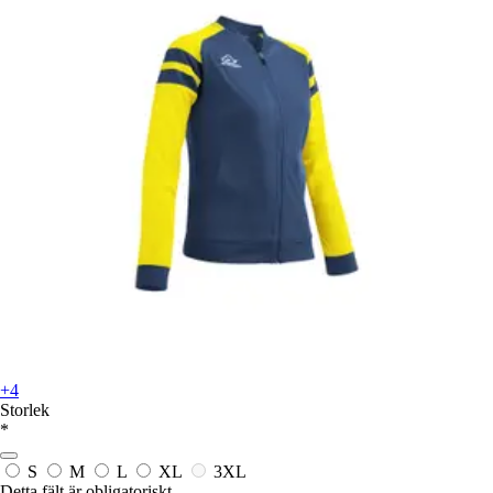
+4
Storlek
*
S
M
L
XL
3XL
Detta fält är obligatoriskt