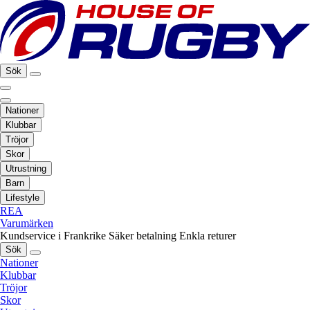
Sök
Nationer
Klubbar
Tröjor
Skor
Utrustning
Barn
Lifestyle
REA
Varumärken
Kundservice i Frankrike
Säker betalning
Enkla returer
Sök
Nationer
Klubbar
Tröjor
Skor