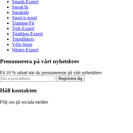
Smash-Expert
Sneak'In
Sneakids
Sport is good
Training-Fit
Trek-Expert
Triathlon-Expert
TripnBikers
Vélo-Store
Winter-Expert
Prenumerera på vårt nyhetsbrev
Få 10 % rabatt när du prenumererar på vårt nyhetsbrev
Registrera dig
Håll kontakten
Följ oss på sociala medier