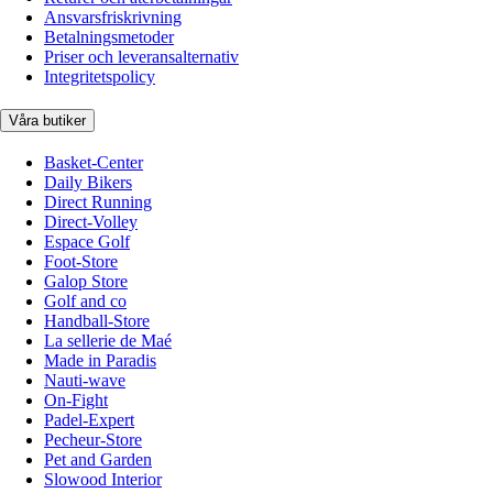
Ansvarsfriskrivning
Betalningsmetoder
Priser och leveransalternativ
Integritetspolicy
Våra butiker
Basket-Center
Daily Bikers
Direct Running
Direct-Volley
Espace Golf
Foot-Store
Galop Store
Golf and co
Handball-Store
La sellerie de Maé
Made in Paradis
Nauti-wave
On-Fight
Padel-Expert
Pecheur-Store
Pet and Garden
Slowood Interior