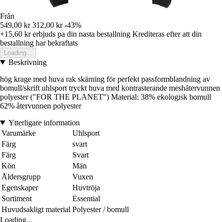
Från
549,00 kr
312,00 kr
-43%
+15,60 kr
erbjuds pa din nasta bestallning
Krediteras efter att din
bestallning har bekraftats
Loading...
Beskrivning
hög krage med huva rak skärning för perfekt passformblandning av
bomull/skrift uhlsport tryckt huva med kontrasterande meshåtervunnen
polyester ("FOR THE PLANET") Material: 38% ekologisk bomull
62% återvunnen polyester
Ytterligare information
Varumärke
Uhlsport
Färg
svart
Färg
Svart
Kön
Män
Åldersgrupp
Vuxen
Egenskaper
Huvtröja
Sortiment
Essential
Huvudsakligt material
Polyester / bomull
Loading...