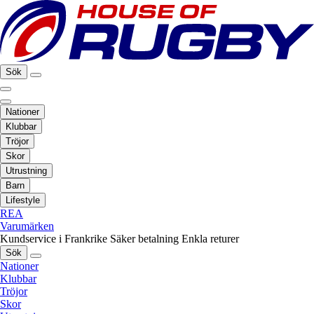
Sök
Nationer
Klubbar
Tröjor
Skor
Utrustning
Barn
Lifestyle
REA
Varumärken
Kundservice i Frankrike
Säker betalning
Enkla returer
Sök
Nationer
Klubbar
Tröjor
Skor