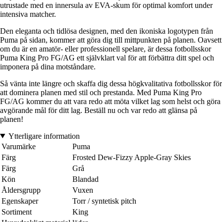
utrustade med en innersula av EVA-skum för optimal komfort under
intensiva matcher.
Den eleganta och tidlösa designen, med den ikoniska logotypen från
Puma på sidan, kommer att göra dig till mittpunkten på planen. Oavsett
om du är en amatör- eller professionell spelare, är dessa fotbollsskor
Puma King Pro FG/AG ett självklart val för att förbättra ditt spel och
imponera på dina motståndare.
Så vänta inte längre och skaffa dig dessa högkvalitativa fotbollsskor för
att dominera planen med stil och prestanda. Med Puma King Pro
FG/AG kommer du att vara redo att möta vilket lag som helst och göra
avgörande mål för ditt lag. Beställ nu och var redo att glänsa på
planen!
Ytterligare information
Varumärke
Puma
Färg
Frosted Dew-Fizzy Apple-Gray Skies
Färg
Grå
Kön
Blandad
Åldersgrupp
Vuxen
Egenskaper
Torr / syntetisk pitch
Sortiment
King