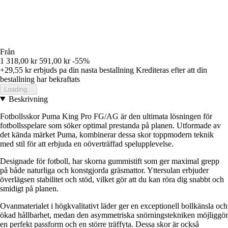
Från
1 318,00 kr
591,00 kr
-55%
+29,55 kr
erbjuds pa din nasta bestallning
Krediteras efter att din
bestallning har bekraftats
Loading...
Beskrivning
Fotbollsskor Puma King Pro FG/AG är den ultimata lösningen för
fotbollsspelare som söker optimal prestanda på planen. Utformade av
det kända märket Puma, kombinerar dessa skor toppmodern teknik
med stil för att erbjuda en oöverträffad spelupplevelse.
Designade för fotboll, har skorna gummistift som ger maximal grepp
på både naturliga och konstgjorda gräsmattor. Yttersulan erbjuder
överlägsen stabilitet och stöd, vilket gör att du kan röra dig snabbt och
smidigt på planen.
Ovanmaterialet i högkvalitativt läder ger en exceptionell bollkänsla och
ökad hållbarhet, medan den asymmetriska snörningstekniken möjliggör
en perfekt passform och en större träffyta. Dessa skor är också