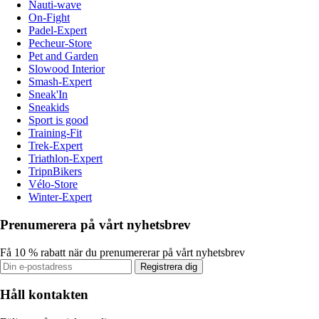
Nauti-wave
On-Fight
Padel-Expert
Pecheur-Store
Pet and Garden
Slowood Interior
Smash-Expert
Sneak'In
Sneakids
Sport is good
Training-Fit
Trek-Expert
Triathlon-Expert
TripnBikers
Vélo-Store
Winter-Expert
Prenumerera på vårt nyhetsbrev
Få 10 % rabatt när du prenumererar på vårt nyhetsbrev
Registrera dig
Håll kontakten