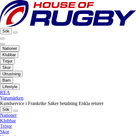
Sök
Nationer
Klubbar
Tröjor
Skor
Utrustning
Barn
Lifestyle
REA
Varumärken
Kundservice i Frankrike
Säker betalning
Enkla returer
Sök
Nationer
Klubbar
Tröjor
Skor