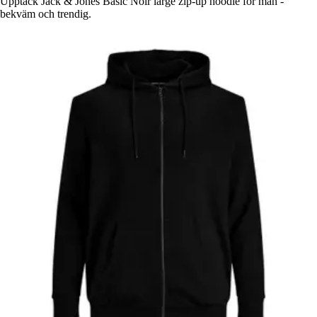
Upptäck Jack & Jones Basic Noir large zip-up hoodie för män -
bekväm och trendig.