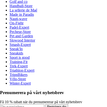
Golf and co
Handball-Store
La sellerie de Maé
Made in Paradis
Nauti-wave
On-Fight
Padel-Expert
Pecheur-Store
Pet and Garden
Slowood Interior
Smash-Expert
Sneak'In
Sneakids
Sport is good
Training-Fit
Trek-Expert
Triathlon-Expert
TripnBikers
Vélo-Store
Winter-Expert
Prenumerera på vårt nyhetsbrev
Få 10 % rabatt när du prenumererar på vårt nyhetsbrev
Registrera dig