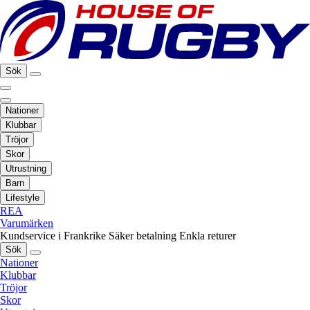
Sök
Nationer
Klubbar
Tröjor
Skor
Utrustning
Barn
Lifestyle
REA
Varumärken
Kundservice i Frankrike
Säker betalning
Enkla returer
Sök
Nationer
Klubbar
Tröjor
Skor