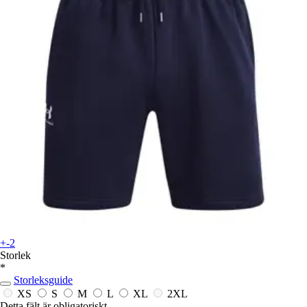
+-2
Storlek
*
Storleksguide
XS
S
M
L
XL
2XL
Detta fält är obligatoriskt