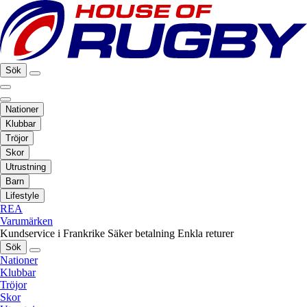
Sök
Nationer
Klubbar
Tröjor
Skor
Utrustning
Barn
Lifestyle
REA
Varumärken
Kundservice i Frankrike
Säker betalning
Enkla returer
Sök
Nationer
Klubbar
Tröjor
Skor