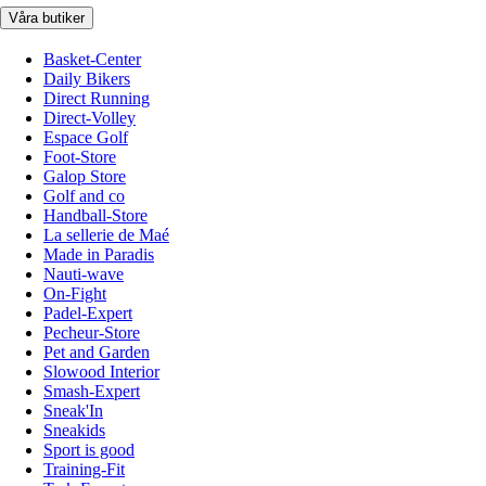
Våra butiker
Basket-Center
Daily Bikers
Direct Running
Direct-Volley
Espace Golf
Foot-Store
Galop Store
Golf and co
Handball-Store
La sellerie de Maé
Made in Paradis
Nauti-wave
On-Fight
Padel-Expert
Pecheur-Store
Pet and Garden
Slowood Interior
Smash-Expert
Sneak'In
Sneakids
Sport is good
Training-Fit