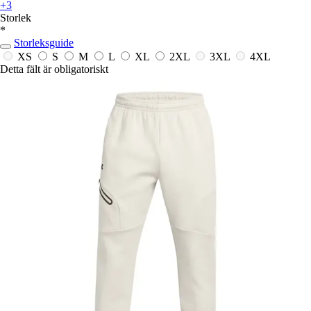
+3
Storlek
*
Storleksguide
XS
S
M
L
XL
2XL
3XL
4XL
Detta fält är obligatoriskt