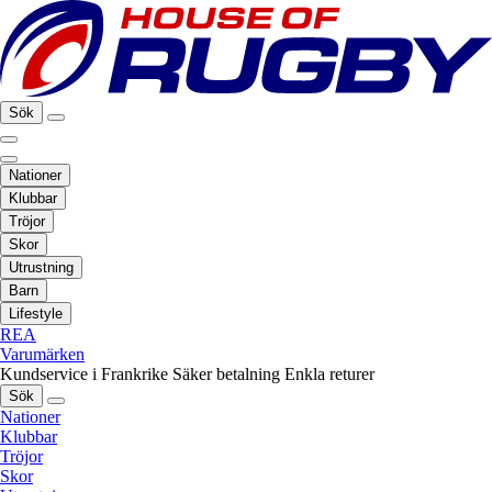
Sök
Nationer
Klubbar
Tröjor
Skor
Utrustning
Barn
Lifestyle
REA
Varumärken
Kundservice i Frankrike
Säker betalning
Enkla returer
Sök
Nationer
Klubbar
Tröjor
Skor