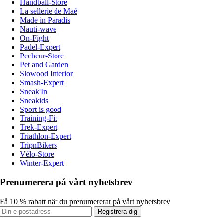
Handball-Store
La sellerie de Maé
Made in Paradis
Nauti-wave
On-Fight
Padel-Expert
Pecheur-Store
Pet and Garden
Slowood Interior
Smash-Expert
Sneak'In
Sneakids
Sport is good
Training-Fit
Trek-Expert
Triathlon-Expert
TripnBikers
Vélo-Store
Winter-Expert
Prenumerera på vårt nyhetsbrev
Få 10 % rabatt när du prenumererar på vårt nyhetsbrev
Registrera dig