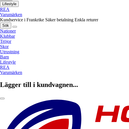
Lifestyle
REA
Varumärken
Kundservice i Frankrike
Säker betalning
Enkla returer
Sök
Nationer
Klubbar
Tröjor
Skor
Utrustning
Barn
Lifestyle
REA
Varumärken
Lägger till i kundvagnen...