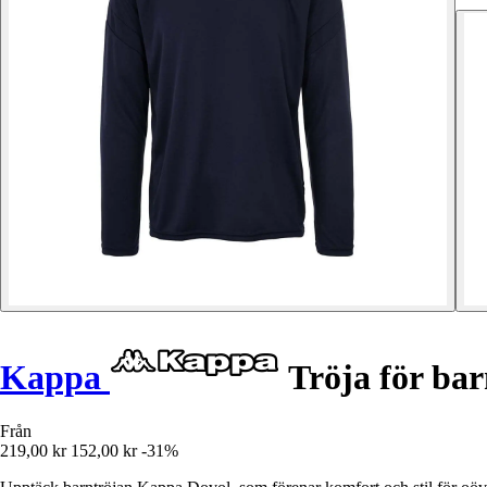
Kappa
Tröja för ba
Från
219,00 kr
152,00 kr
-31%