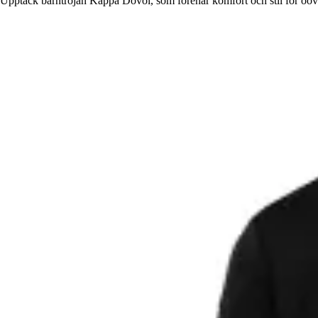
Upptäck barntröjan Kappa Dovol, som förenar komfort och stil för oöver