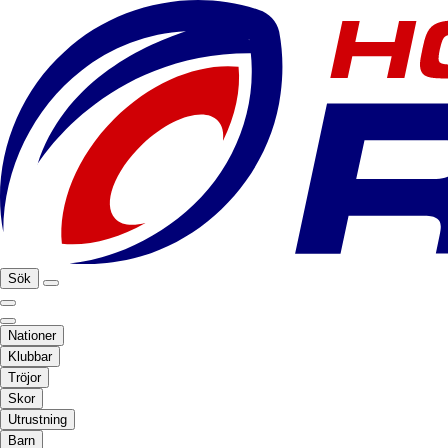
Sök
Nationer
Klubbar
Tröjor
Skor
Utrustning
Barn