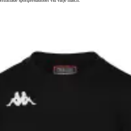
träffade sportprestationer vid varje match.