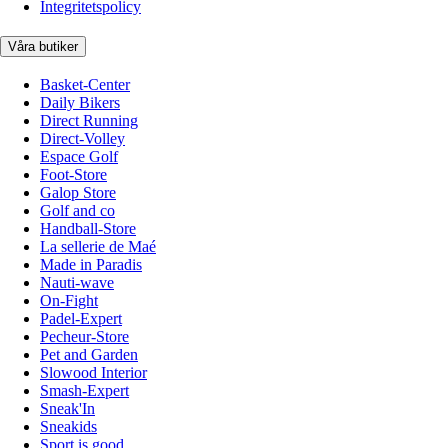
Integritetspolicy
Våra butiker
Basket-Center
Daily Bikers
Direct Running
Direct-Volley
Espace Golf
Foot-Store
Galop Store
Golf and co
Handball-Store
La sellerie de Maé
Made in Paradis
Nauti-wave
On-Fight
Padel-Expert
Pecheur-Store
Pet and Garden
Slowood Interior
Smash-Expert
Sneak'In
Sneakids
Sport is good