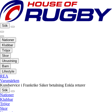
Sök
Nationer
Klubbar
Tröjor
Skor
Utrustning
Barn
Lifestyle
REA
Varumärken
Kundservice i Frankrike
Säker betalning
Enkla returer
Sök
Nationer
Klubbar
Tröjor
Skor