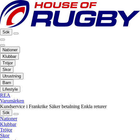
Sök
Nationer
Klubbar
Tröjor
Skor
Utrustning
Barn
Lifestyle
REA
Varumärken
Kundservice i Frankrike
Säker betalning
Enkla returer
Sök
Nationer
Klubbar
Tröjor
Skor