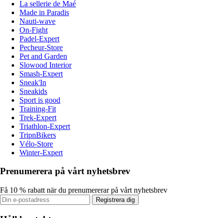
La sellerie de Maé
Made in Paradis
Nauti-wave
On-Fight
Padel-Expert
Pecheur-Store
Pet and Garden
Slowood Interior
Smash-Expert
Sneak'In
Sneakids
Sport is good
Training-Fit
Trek-Expert
Triathlon-Expert
TripnBikers
Vélo-Store
Winter-Expert
Prenumerera på vårt nyhetsbrev
Få 10 % rabatt när du prenumererar på vårt nyhetsbrev
Registrera dig