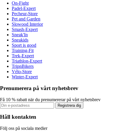
On-Fight
Padel-Expert
Pecheur-Store
Pet and Garden
Slowood Interior
Smash-Expert
Sneak'In
Sneakids
Sport is good
Training-Fit
Trek-Expert
Triathlon-Expert
TripnBikers
Vélo-Store
Winter-Expert
Prenumerera på vårt nyhetsbrev
Få 10 % rabatt när du prenumererar på vårt nyhetsbrev
Registrera dig
Håll kontakten
Följ oss på sociala medier