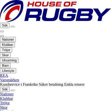
Sök
Nationer
Klubbar
Tröjor
Skor
Utrustning
Barn
Lifestyle
REA
Varumärken
Kundservice i Frankrike
Säker betalning
Enkla returer
Sök
Nationer
Klubbar
Tröjor
Skor