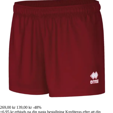
269,00 kr
139,00 kr
-48%
+6,95 kr
erbjuds pa din nasta bestallning
Krediteras efter att din