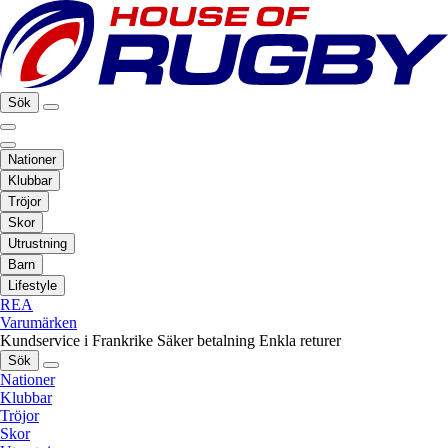
Sök
Nationer
Klubbar
Tröjor
Skor
Utrustning
Barn
Lifestyle
REA
Varumärken
Kundservice i Frankrike
Säker betalning
Enkla returer
Sök
Nationer
Klubbar
Tröjor
Skor