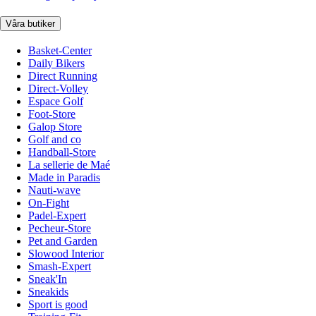
Våra butiker
Basket-Center
Daily Bikers
Direct Running
Direct-Volley
Espace Golf
Foot-Store
Galop Store
Golf and co
Handball-Store
La sellerie de Maé
Made in Paradis
Nauti-wave
On-Fight
Padel-Expert
Pecheur-Store
Pet and Garden
Slowood Interior
Smash-Expert
Sneak'In
Sneakids
Sport is good