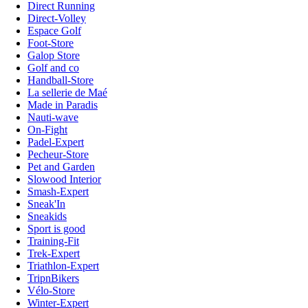
Direct Running
Direct-Volley
Espace Golf
Foot-Store
Galop Store
Golf and co
Handball-Store
La sellerie de Maé
Made in Paradis
Nauti-wave
On-Fight
Padel-Expert
Pecheur-Store
Pet and Garden
Slowood Interior
Smash-Expert
Sneak'In
Sneakids
Sport is good
Training-Fit
Trek-Expert
Triathlon-Expert
TripnBikers
Vélo-Store
Winter-Expert