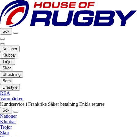
Sök
Nationer
Klubbar
Tröjor
Skor
Utrustning
Barn
Lifestyle
REA
Varumärken
Kundservice i Frankrike
Säker betalning
Enkla returer
Sök
Nationer
Klubbar
Tröjor
Skor