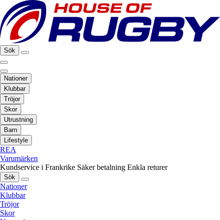
Sök
Nationer
Klubbar
Tröjor
Skor
Utrustning
Barn
Lifestyle
REA
Varumärken
Kundservice i Frankrike
Säker betalning
Enkla returer
Sök
Nationer
Klubbar
Tröjor
Skor