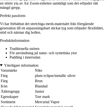
en större yta av Air Zoom-enheten samtidigt som det erbjuder rätt
mängd grepp.
Perfekt passform
Vi har förbättrat det stretchiga mesh-materialet från föregående
generation till ett anpassningsbart stickat tyg som erbjuder flexibilitet,
stöd och närmar dig bollen.
Produktinformation
Traditionella snören
För användning på natur- och syntetiska ytor
Padding i innersulan
Ytterligare information
Varumärke
Nike
Färg
plum eclipse/metallic silver
Färg
Brun
Kön
Blandad
Åldersgrupp
Junior
Egenskaper
Torr mark
Sortiment
Mercurial Vapor