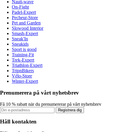
Nauti-wave
On-Fight
Padel-Expert
Pecheur-Store
Pet and Garden
Slowood Interior
Smash-Expert
Sneak'In
Sneakids
Sport is good
Training-Fit
Trek-Expert
Triathlon-Expert
TripnBikers
Vélo-Store
Winter-Expert
Prenumerera på vårt nyhetsbrev
Få 10 % rabatt när du prenumererar på vårt nyhetsbrev
Registrera dig
Håll kontakten