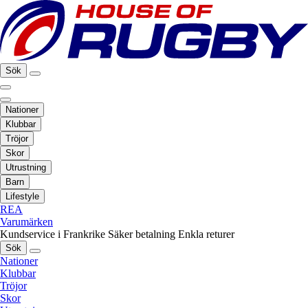
Sök
Nationer
Klubbar
Tröjor
Skor
Utrustning
Barn
Lifestyle
REA
Varumärken
Kundservice i Frankrike
Säker betalning
Enkla returer
Sök
Nationer
Klubbar
Tröjor
Skor