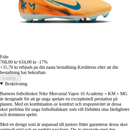
Från
768,00 kr
634,00 kr
-17%
+31,70 kr
erbjuds pa din nasta bestallning
Krediteras efter att din
bestallning har bekraftats
Loading...
Beskrivning
Barnens fotbollsskor Nike Mercurial Vapor 16 Academy « KM » MG
är designade för att ge unga spelare en exceptionell prestation på
planen. Med en kombination av komfort och responsivitet är dessa
skor perfekta för unga fotbollsälskare som vill förbättra sina färdigheter
och dominera spelet.
Med en design som är anpassad till juniors fötter garanterar dessa skor
optimalt stöd och en perfekt passform. De är utrustade med den