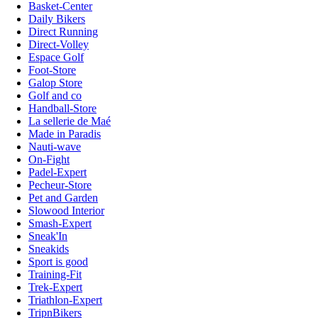
Basket-Center
Daily Bikers
Direct Running
Direct-Volley
Espace Golf
Foot-Store
Galop Store
Golf and co
Handball-Store
La sellerie de Maé
Made in Paradis
Nauti-wave
On-Fight
Padel-Expert
Pecheur-Store
Pet and Garden
Slowood Interior
Smash-Expert
Sneak'In
Sneakids
Sport is good
Training-Fit
Trek-Expert
Triathlon-Expert
TripnBikers