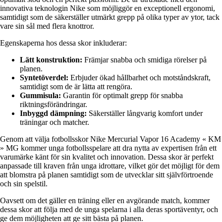
innovativa teknologin Nike som möjliggör en exceptionell ergonomi,
samtidigt som de säkerställer utmärkt grepp på olika typer av ytor, tack
vare sin sål med flera knottror.
Egenskaperna hos dessa skor inkluderar:
Lätt konstruktion:
Främjar snabba och smidiga rörelser på
planen.
Syntetöverdel:
Erbjuder ökad hållbarhet och motståndskraft,
samtidigt som de är lätta att rengöra.
Gummisula:
Garantin för optimalt grepp för snabba
riktningsförändringar.
Inbyggd dämpning:
Säkerställer långvarig komfort under
träningar och matcher.
Genom att välja fotbollsskor Nike Mercurial Vapor 16 Academy « KM
» MG kommer unga fotbollsspelare att dra nytta av expertisen från ett
varumärke känt för sin kvalitet och innovation. Dessa skor är perfekt
anpassade till kraven från unga idrottare, vilket gör det möjligt för dem
att blomstra på planen samtidigt som de utvecklar sitt självförtroende
och sin spelstil.
Oavsett om det gäller en träning eller en avgörande match, kommer
dessa skor att följa med de unga spelarna i alla deras sportäventyr, och
ge dem möjligheten att ge sitt bästa på planen.