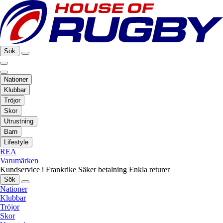
Sök
Nationer
Klubbar
Tröjor
Skor
Utrustning
Barn
Lifestyle
REA
Varumärken
Kundservice i Frankrike
Säker betalning
Enkla returer
Sök
Nationer
Klubbar
Tröjor
Skor