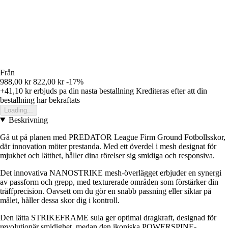
Från
988,00 kr
822,00 kr
-17%
+41,10 kr
erbjuds pa din nasta bestallning
Krediteras efter att din
bestallning har bekraftats
Loading...
Beskrivning
Gå ut på planen med PREDATOR League Firm Ground Fotbollsskor,
där innovation möter prestanda. Med ett överdel i mesh designat för
mjukhet och lätthet, håller dina rörelser sig smidiga och responsiva.
Det innovativa NANOSTRIKE mesh-överlägget erbjuder en synergi
av passform och grepp, med texturerade områden som förstärker din
träffprecision. Oavsett om du gör en snabb passning eller siktar på
målet, håller dessa skor dig i kontroll.
Den lätta STRIKEFRAME sula ger optimal dragkraft, designad för
revolutionär smidighet, medan den ikoniska POWERSPINE-