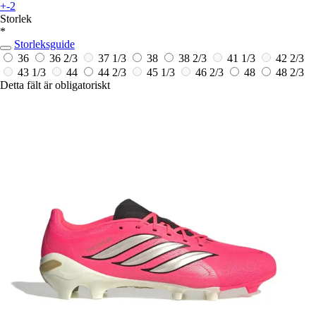
+-2
Storlek
*
Storleksguide
36
36 2/3
37 1/3
38
38 2/3
41 1/3
42 2/3
43 1/3
44
44 2/3
45 1/3
46 2/3
48
48 2/3
Detta fält är obligatoriskt