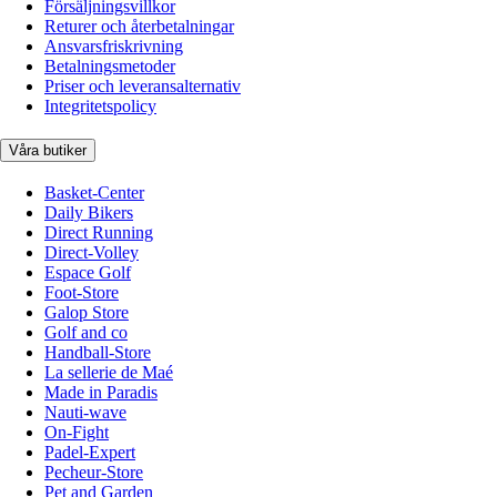
Försäljningsvillkor
Returer och återbetalningar
Ansvarsfriskrivning
Betalningsmetoder
Priser och leveransalternativ
Integritetspolicy
Våra butiker
Basket-Center
Daily Bikers
Direct Running
Direct-Volley
Espace Golf
Foot-Store
Galop Store
Golf and co
Handball-Store
La sellerie de Maé
Made in Paradis
Nauti-wave
On-Fight
Padel-Expert
Pecheur-Store
Pet and Garden