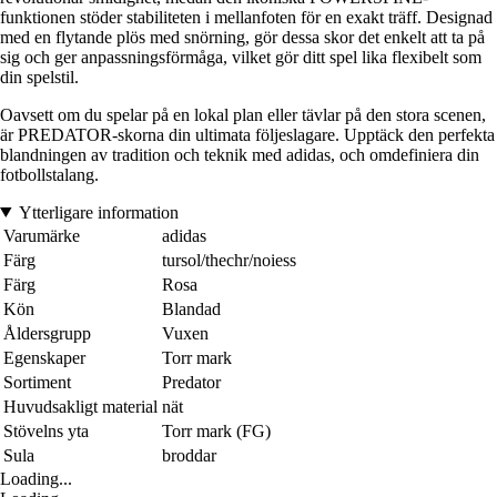
funktionen stöder stabiliteten i mellanfoten för en exakt träff. Designad
med en flytande plös med snörning, gör dessa skor det enkelt att ta på
sig och ger anpassningsförmåga, vilket gör ditt spel lika flexibelt som
din spelstil.
Oavsett om du spelar på en lokal plan eller tävlar på den stora scenen,
är PREDATOR-skorna din ultimata följeslagare. Upptäck den perfekta
blandningen av tradition och teknik med adidas, och omdefiniera din
fotbollstalang.
Ytterligare information
Varumärke
adidas
Färg
tursol/thechr/noiess
Färg
Rosa
Kön
Blandad
Åldersgrupp
Vuxen
Egenskaper
Torr mark
Sortiment
Predator
Huvudsakligt material
nät
Stövelns yta
Torr mark (FG)
Sula
broddar
Loading...