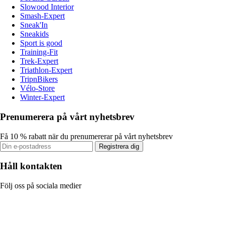
Slowood Interior
Smash-Expert
Sneak'In
Sneakids
Sport is good
Training-Fit
Trek-Expert
Triathlon-Expert
TripnBikers
Vélo-Store
Winter-Expert
Prenumerera på vårt nyhetsbrev
Få 10 % rabatt när du prenumererar på vårt nyhetsbrev
Registrera dig
Håll kontakten
Följ oss på sociala medier