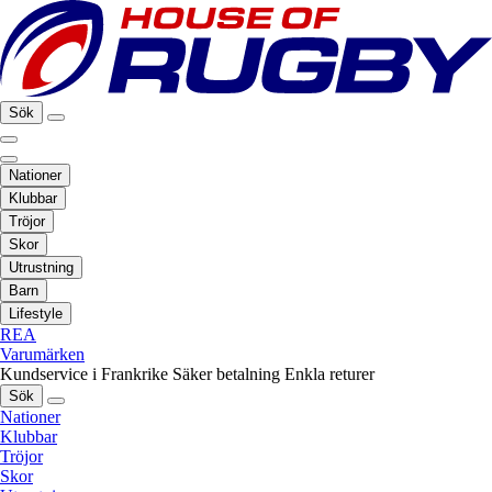
Sök
Nationer
Klubbar
Tröjor
Skor
Utrustning
Barn
Lifestyle
REA
Varumärken
Kundservice i Frankrike
Säker betalning
Enkla returer
Sök
Nationer
Klubbar
Tröjor
Skor