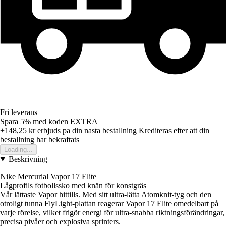
Fri leverans
Spara 5%
med koden
EXTRA
+148,25 kr
erbjuds pa din nasta bestallning
Krediteras efter att din
bestallning har bekraftats
Loading...
Beskrivning
Nike Mercurial Vapor 17 Elite
Lågprofils fotbollssko med knän för konstgräs
Vår lättaste Vapor hittills. Med sitt ultra-lätta Atomknit-tyg och den
otroligt tunna FlyLight-plattan reagerar Vapor 17 Elite omedelbart på
varje rörelse, vilket frigör energi för ultra-snabba riktningsförändringar,
precisa pivåer och explosiva sprinters.