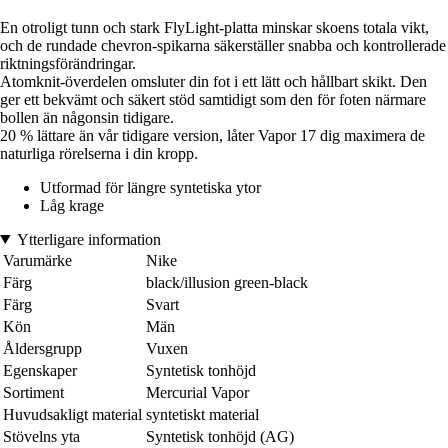
En otroligt tunn och stark FlyLight-platta minskar skoens totala vikt,
och de rundade chevron-spikarna säkerställer snabba och kontrollerade
riktningsförändringar.
Atomknit-överdelen omsluter din fot i ett lätt och hållbart skikt. Den
ger ett bekvämt och säkert stöd samtidigt som den för foten närmare
bollen än någonsin tidigare.
20 % lättare än vår tidigare version, låter Vapor 17 dig maximera de
naturliga rörelserna i din kropp.
Utformad för längre syntetiska ytor
Låg krage
Ytterligare information
Varumärke
Nike
Färg
black/illusion green-black
Färg
Svart
Kön
Män
Åldersgrupp
Vuxen
Egenskaper
Syntetisk tonhöjd
Sortiment
Mercurial Vapor
Huvudsakligt material
syntetiskt material
Stövelns yta
Syntetisk tonhöjd (AG)