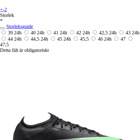
+-2
Storlek
*
Storleksguide
39
24h
40
24h
41
24h
42
24h
42,5
24h
43
24h
44
24h
44,5
24h
45
24h
45,5
46
24h
47
47,5
Detta fält är obligatoriskt