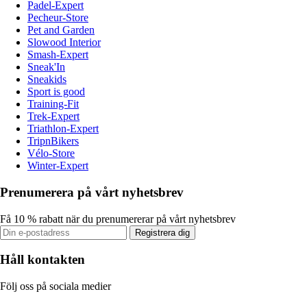
Padel-Expert
Pecheur-Store
Pet and Garden
Slowood Interior
Smash-Expert
Sneak'In
Sneakids
Sport is good
Training-Fit
Trek-Expert
Triathlon-Expert
TripnBikers
Vélo-Store
Winter-Expert
Prenumerera på vårt nyhetsbrev
Få 10 % rabatt när du prenumererar på vårt nyhetsbrev
Registrera dig
Håll kontakten
Följ oss på sociala medier