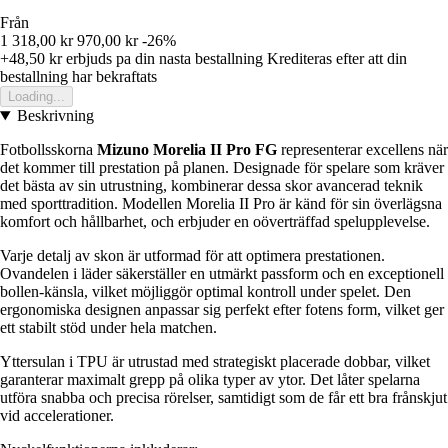
Från
1 318,00 kr
970,00 kr
-26%
+48,50 kr
erbjuds pa din nasta bestallning
Krediteras efter att din
bestallning har bekraftats
Loading...
Beskrivning
Fotbollsskorna
Mizuno Morelia II Pro FG
representerar excellens när
det kommer till prestation på planen. Designade för spelare som kräver
det bästa av sin utrustning, kombinerar dessa skor avancerad teknik
med sporttradition. Modellen Morelia II Pro är känd för sin överlägsna
komfort och hållbarhet, och erbjuder en oöverträffad spelupplevelse.
Varje detalj av skon är utformad för att optimera prestationen.
Ovandelen i läder säkerställer en utmärkt passform och en exceptionell
bollen-känsla, vilket möjliggör optimal kontroll under spelet. Den
ergonomiska designen anpassar sig perfekt efter fotens form, vilket ger
ett stabilt stöd under hela matchen.
Yttersulan i TPU är utrustad med strategiskt placerade dobbar, vilket
garanterar maximalt grepp på olika typer av ytor. Det låter spelarna
utföra snabba och precisa rörelser, samtidigt som de får ett bra frånskjut
vid accelerationer.