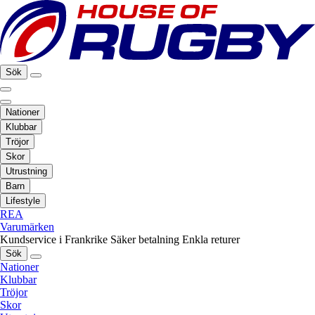
Sök
Nationer
Klubbar
Tröjor
Skor
Utrustning
Barn
Lifestyle
REA
Varumärken
Kundservice i Frankrike
Säker betalning
Enkla returer
Sök
Nationer
Klubbar
Tröjor
Skor