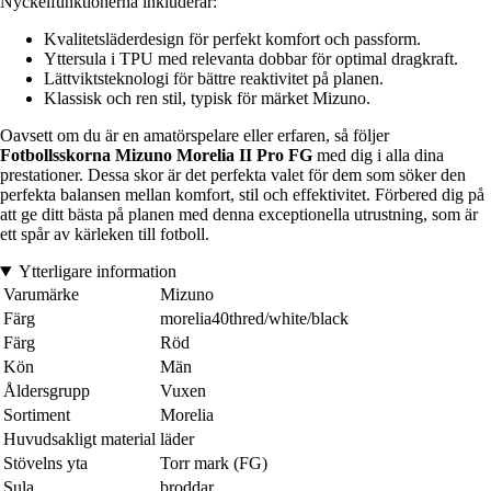
Nyckelfunktionerna inkluderar:
Kvalitetsläderdesign för perfekt komfort och passform.
Yttersula i TPU med relevanta dobbar för optimal dragkraft.
Lättviktsteknologi för bättre reaktivitet på planen.
Klassisk och ren stil, typisk för märket Mizuno.
Oavsett om du är en amatörspelare eller erfaren, så följer
Fotbollsskorna Mizuno Morelia II Pro FG
med dig i alla dina
prestationer. Dessa skor är det perfekta valet för dem som söker den
perfekta balansen mellan komfort, stil och effektivitet. Förbered dig på
att ge ditt bästa på planen med denna exceptionella utrustning, som är
ett spår av kärleken till fotboll.
Ytterligare information
Varumärke
Mizuno
Färg
morelia40thred/white/black
Färg
Röd
Kön
Män
Åldersgrupp
Vuxen
Sortiment
Morelia
Huvudsakligt material
läder
Stövelns yta
Torr mark (FG)
Sula
broddar