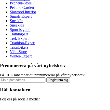
Pecheur-Store
Pet and Garden
Slowood Interior
Smash-Expert
Sneak'In
Sneakids
Sport is good
Training-Fit
Trek-Expert
Triathlon-Expert
TripnBikers
Vélo-Store
Winter-Expert
Prenumerera på vårt nyhetsbrev
Få 10 % rabatt när du prenumererar på vårt nyhetsbrev
Registrera dig
Håll kontakten
Följ oss på sociala medier