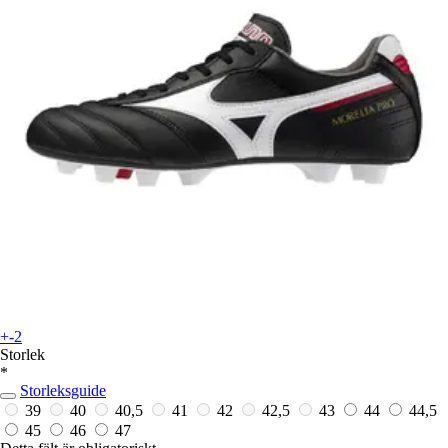
+-2
Storlek
*
Storleksguide
39
40
40,5
41
42
42,5
43
44
44,5
45
46
47