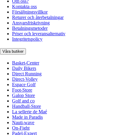
Om oss?
Kontakta oss
Försäljningsvillkor
Returer och återbetalningar
Ansvarsfriskrivning
Betalningsmetoder
Priser och leveransalternativ
Integritetspolicy
Våra butiker
Basket-Center
Daily Bikers
Direct Running
Direct-Volley
Espace Golf
Foot-Store
Galop Store
Golf and co
Handball-Store
La sellerie de Maé
Made in Paradis
Nauti-wave
On-Fight
Padel-Expert