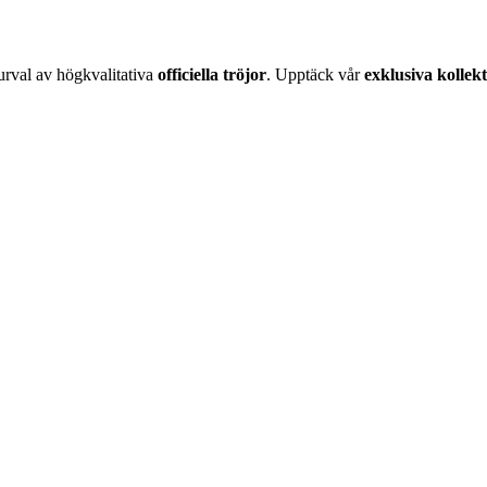
urval av högkvalitativa
officiella tröjor
. Upptäck vår
exklusiva kollek