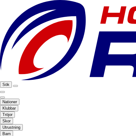
Sök
Nationer
Klubbar
Tröjor
Skor
Utrustning
Barn