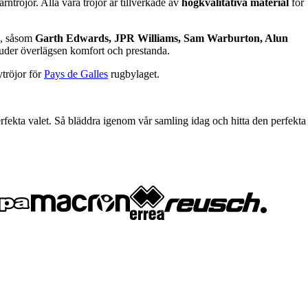
ntröjor. Alla våra tröjor är tillverkade av
högkvalitativa material
för
na, såsom
Garth Edwards, JPR Williams, Sam Warburton, Alun
bjuder överlägsen komfort och prestanda.
ytröjor för
Pays de Galles
rugbylaget.
erfekta valet. Så bläddra igenom vår samling idag och hitta den perfekta