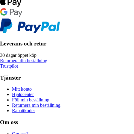
Leverans och retur
30 dagar öppet köp
Returnera din beställning
Trustpilot
Tjänster
Mitt konto
Hjälpcenter
Följ min beställning
Returnera min beställning
Rabattkoder
Om oss
Om oss?