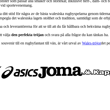
ster som passar alla smaker och storlekar, inklusive herr-, dam- och bar
r vid sportevenemang.
isa ditt stöd för några av de bästa walesiska rugbyspelarna genom tider
erspegla det walesiska lagets stolthet och tradition, samtidigt som de er
och leverantörerna för att se till att du får hållbara och bekväma rugb
tt välja
den perfekta tröjan
och svara på alla frågor du kan tänkas ha.
souvenir till en rugbyfantast till vän, är vårt urval av
Wales-tröjor
det p