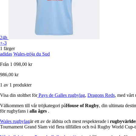
24h
+-3
1 färger
adidas
Wales-tröja du Sud
Från
1 098,00 kr
986,00 kr
1 av 1 produkter
Visa din stolthet för
Pays de Galles rugbylag
,
Dragons Reds
, med vårt 
Välkommen till vår tröjkategori på
House of Rugby
, din ultimata destin
för rugbyfans i
alla âges
.
Wales rugbylag
är ett av de äldsta och mest respekterade i
rugbyvärlde
Tournament Grand Slam vid flera tillfällen och två Rugby World Cup-ti