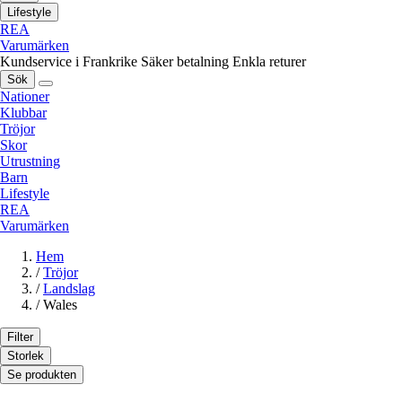
Lifestyle
REA
Varumärken
Kundservice i Frankrike
Säker betalning
Enkla returer
Sök
Nationer
Klubbar
Tröjor
Skor
Utrustning
Barn
Lifestyle
REA
Varumärken
Hem
/
Tröjor
/
Landslag
/
Wales
Filter
Storlek
Se produkten