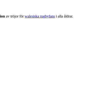
tion
av tröjor för
walesiska rugbyfans
i alla åldrar.