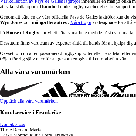
Vår kollektion av
Pays de Galles lagtröjor
innehåller en mängd olika mön
att säkerställa optimal
komfort
under rugbymatcher eller för supportra
Genom att bära en av våra officiella Pays de Galles lagtröjor kan du v
Wyn Jones
och
många flerautres
.
Våra tröjor
är designade för att åt
På
House of Rugby
har vi ett nära samarbete med de bästa varumärkena 
Dessutom finns vårt team av experter alltid till hands för att hjälpa dig a
Oavsett om du är en passionerad rugbysupporter eller bara letar efter en 
tröjan för dig själv eller för att ge som en gåva till en rugbyfan vän.
Alla våra varumärken
Upptäck alla våra varumärken
Kundservice i Frankrike
Kontakta oss
11 rue Bernard Maris
37270 Montlouis-sur-Loire, Frankrike