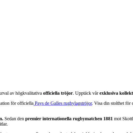
urval av högkvalitativa
officiella tröjor
. Upptäck vår
exklusiva kollek
ation för officiella
Pays de Galles rugbylagströjor
. Visa din stolthet för 
n.
Sedan den
premier internationella rugbymatchen 1881
mot Skottl
tlar.