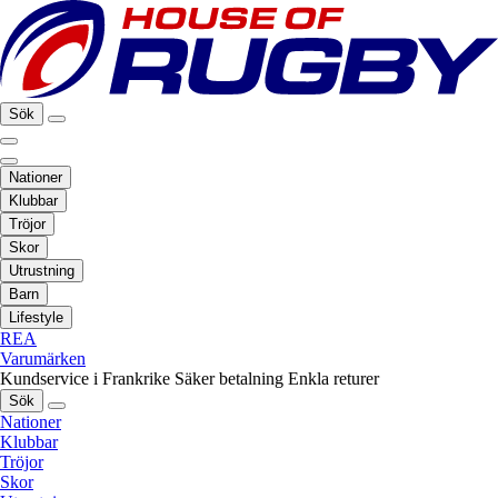
Sök
Nationer
Klubbar
Tröjor
Skor
Utrustning
Barn
Lifestyle
REA
Varumärken
Kundservice i Frankrike
Säker betalning
Enkla returer
Sök
Nationer
Klubbar
Tröjor
Skor