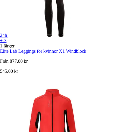
24h
+-3
1 färger
Elite Lab
Leggings för kvinnor X1 Windblock
Från
877,00 kr
545,00 kr