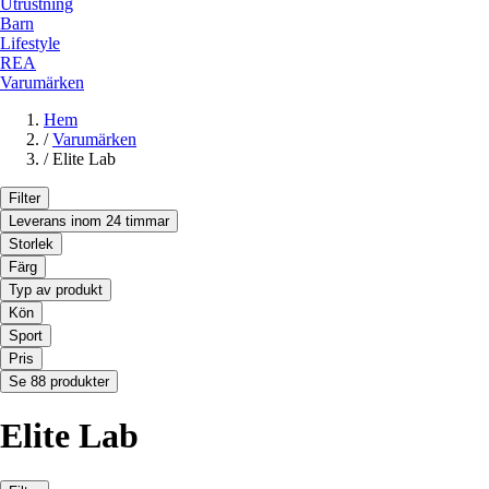
Utrustning
Barn
Lifestyle
REA
Varumärken
Hem
/
Varumärken
/
Elite Lab
Filter
Leverans inom 24 timmar
Storlek
Färg
Typ av produkt
Kön
Sport
Pris
Se 88 produkter
Elite Lab