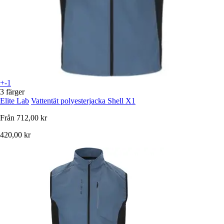
+-1
3 färger
Elite Lab
Vattentät polyesterjacka Shell X1
Från
712,00 kr
420,00 kr