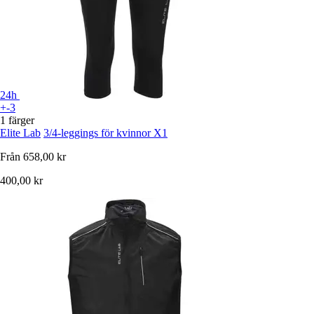
24h
+-3
1 färger
Elite Lab
3/4-leggings för kvinnor X1
Från
658,00 kr
400,00 kr