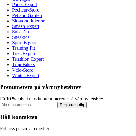
Padel-Expert
Pecheur-Store
Pet and Garden
Slowood Interior
Smash-Expert
Sneak'In
Sneakids
Sport is good
Training-Fit
Trek-Expert
Triathlon-Expert
TripnBikers
Vélo-Store
Winter-Expert
Prenumerera på vårt nyhetsbrev
Få 10 % rabatt när du prenumererar på vårt nyhetsbrev
Registrera dig
Håll kontakten
Följ oss på sociala medier