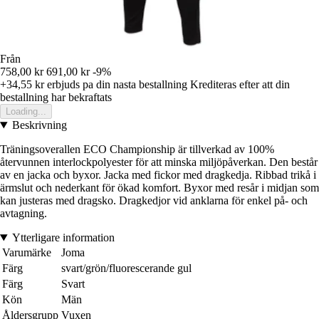
Från
758,00 kr
691,00 kr
-9%
+34,55 kr
erbjuds pa din nasta bestallning
Krediteras efter att din
bestallning har bekraftats
Loading...
Beskrivning
Träningsoverallen ECO Championship är tillverkad av 100%
återvunnen interlockpolyester för att minska miljöpåverkan. Den består
av en jacka och byxor. Jacka med fickor med dragkedja. Ribbad trikå i
ärmslut och nederkant för ökad komfort. Byxor med resår i midjan som
kan justeras med dragsko. Dragkedjor vid anklarna för enkel på- och
avtagning.
Ytterligare information
Varumärke
Joma
Färg
svart/grön/fluorescerande gul
Färg
Svart
Kön
Män
Åldersgrupp
Vuxen