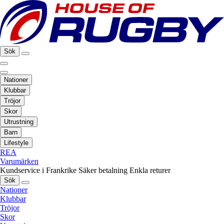
Sök
Nationer
Klubbar
Tröjor
Skor
Utrustning
Barn
Lifestyle
REA
Varumärken
Kundservice i Frankrike
Säker betalning
Enkla returer
Sök
Nationer
Klubbar
Tröjor
Skor