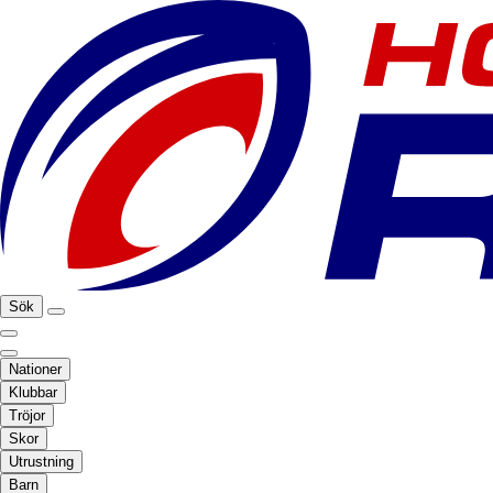
Sök
Nationer
Klubbar
Tröjor
Skor
Utrustning
Barn