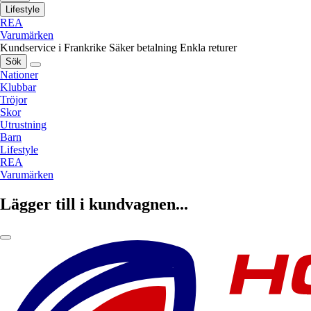
Lifestyle
REA
Varumärken
Kundservice i Frankrike
Säker betalning
Enkla returer
Sök
Nationer
Klubbar
Tröjor
Skor
Utrustning
Barn
Lifestyle
REA
Varumärken
Lägger till i kundvagnen...