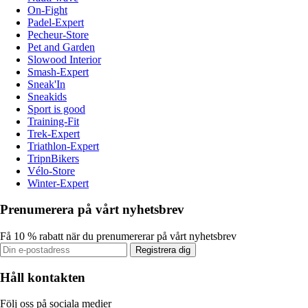
On-Fight
Padel-Expert
Pecheur-Store
Pet and Garden
Slowood Interior
Smash-Expert
Sneak'In
Sneakids
Sport is good
Training-Fit
Trek-Expert
Triathlon-Expert
TripnBikers
Vélo-Store
Winter-Expert
Prenumerera på vårt nyhetsbrev
Få 10 % rabatt när du prenumererar på vårt nyhetsbrev
Registrera dig
Håll kontakten
Följ oss på sociala medier