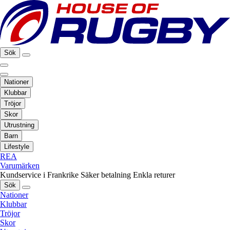
Sök
Nationer
Klubbar
Tröjor
Skor
Utrustning
Barn
Lifestyle
REA
Varumärken
Kundservice i Frankrike
Säker betalning
Enkla returer
Sök
Nationer
Klubbar
Tröjor
Skor