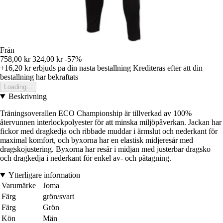
Från
758,00 kr
324,00 kr
-57%
+16,20 kr
erbjuds pa din nasta bestallning
Krediteras efter att din
bestallning har bekraftats
Loading...
Beskrivning
Träningsoverallen ECO Championship är tillverkad av 100%
återvunnen interlockpolyester för att minska miljöpåverkan. Jackan har
fickor med dragkedja och ribbade muddar i ärmslut och nederkant för
maximal komfort, och byxorna har en elastisk midjeresår med
dragskojustering. Byxorna har resår i midjan med justerbar dragsko
och dragkedja i nederkant för enkel av- och påtagning.
Ytterligare information
Varumärke
Joma
Färg
grön/svart
Färg
Grön
Kön
Män